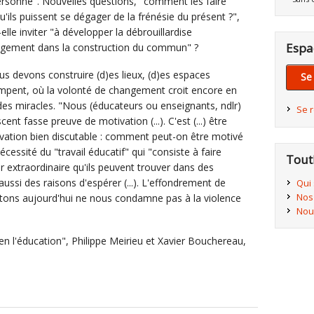
 personne". Nouvelles questions, "comment les faire
'ils puissent se dégager de la frénésie du présent ?",
-elle inviter "à développer la débrouillardise
Espa
engagement dans la construction du commun" ?
us devons construire (d)es lieux, (d)es espaces
Se
stompent, où la volonté de changement croit encore en
des miracles. "Nous (éducateurs ou enseignants, ndlr)
Se 
ent fasse preuve de motivation (...). C'est (...) être
ivation bien discutable : comment peut-on être motivé
écessité du "travail éducatif" qui "consiste à faire
Tout
ir extraordinaire qu'ils peuvent trouver dans des
"aussi des raisons d'espérer (...). L'effondrement de
Qui
Nos
tons aujourd'hui ne nous condamne pas à la violence
Nou
n l'éducation", Philippe Meirieu et Xavier Bouchereau,