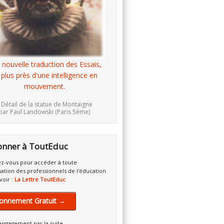
 nouvelle traduction des Essais,
 plus près d'une intelligence en
mouvement.
 Détail de la statue de Montaigne
par Paul Landowski (Paris 5ème)
onner à ToutEduc
z-vous pour accéder à toute
mation des professionnels de l'éducation
voir :
La Lettre ToutEduc
onnement Gratuit →
engagement par la suite.