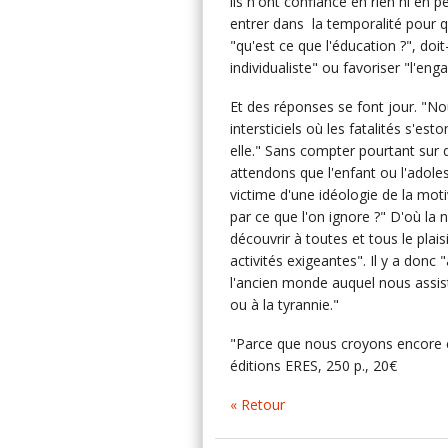
ils n'ont confiance en rien ni en
entrer dans la temporalité pour qu
"qu'est ce que l'éducation ?", doit
individualiste" ou favoriser "l'
Et des réponses se font jour. "No
intersticiels où les fatalités s'e
elle." Sans compter pourtant sur 
attendons que l'enfant ou l'adolesc
victime d'une idéologie de la mot
par ce que l'on ignore ?" D'où la n
découvrir à toutes et tous le plais
activités exigeantes". Il y a donc 
l'ancien monde auquel nous assis
ou à la tyrannie."
"Parce que nous croyons encore e
éditions ERES, 250 p., 20€
« Retour