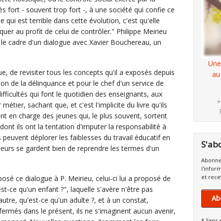
ès fort - souvent trop fort -, à une société qui confie ce
 Ce qui est terrible dans cette évolution, c'est qu'elle
er au profit de celui de contrôler." Philippe Meirieu
le cadre d'un dialogue avec Xavier Bouchereau, un
Une
e, de revisiter tous les concepts qu'il a exposés depuis
au
on de la délinquance et pour le chef d'un service de
fficultés qui font le quotidien des enseignants, aux
*
étier, sachant que, et c'est l'implicite du livre qu'ils
nt en charge des jeunes qui, le plus souvent, sortent
ont ils ont la tentation d'imputer la responsabilité à
s peuvent déplorer les faiblesses du travail éducatif en
S'ab
uteurs se gardent bien de reprendre les termes d'un
Abonne
l'infor
et rece
oposé ce dialogue à P. Meirieu, celui-ci lui a proposé de
st-ce qu'un enfant ?", laquelle s'avère n'être pas
Ab
autre, qu'est-ce qu'un adulte ?, et à un constat,
rmés dans le présent, ils ne s'imaginent aucun avenir,
* Sans 