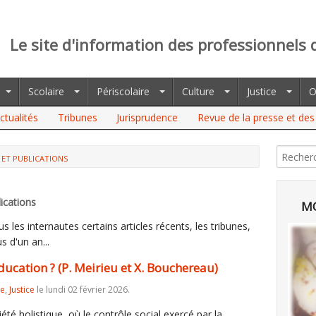
Le site d'information des professionnels 
Scolaire
Périscolaire
Culture
Justice
O
ctualités
Tribunes
Jurisprudence
Revue de la presse et des 
 ET PUBLICATIONS
ON ? (P. MEIRIEU ET X. BOUCHEREAU)
ications
MO
 les internautes certains articles récents, les tribunes,
s d'un an...
ducation ? (P. Meirieu et X. Bouchereau)
re
,
Justice
le lundi 02 février 2026.
 holistique, où le contrôle social exercé par la