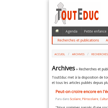
Agenda
Petite enfance
Recherches et publications
A
ACCUEIL
ARCHIVES
RECHERCHES
PEUT-ON CROIRE ENCORE EN L'ÉDUCATI
Archives
» Recherches et publ
ToutEduc met à la disposition de tous
et tous les articles publiés depuis plu
Peut-on croire encore en l'é
Paru dans
Scolaire
,
Périscolaire
,
Cultu
"Nous sommes passés d'une société