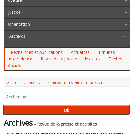
Culture
Justice
Orientation
Archives
Recherches et publications
Actualités
Tribunes
Jurisprudence
Revue de la presse et des sites
Textes
officiels
ACCUEIL
ARCHIVES
REVUE DE LA PRESSE ET DES SITES
OPINIONS SUR L’ÉCOLE ET L’ÉDUCATION, SEMAINE DU 18 AU 24
JANVIER 2026 (P. WATRELOT)
Archives
» Revue de la presse et des sites