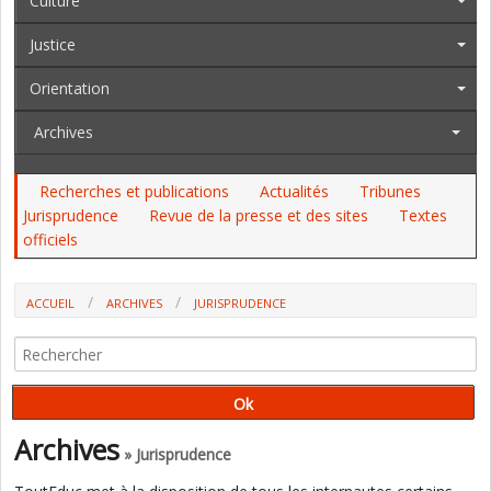
Culture
Justice
Orientation
Archives
Recherches et publications
Actualités
Tribunes
Jurisprudence
Revue de la presse et des sites
Textes
officiels
ACCUEIL
ARCHIVES
JURISPRUDENCE
LE RÔLE DES "PÔLES D'APPUI À LA SCOLARITÉ" DES ÉLÈVES EN
SITUATION DE HANDICAP DÉFINI PAR LE CONSEIL D'ETAT
Archives
» Jurisprudence