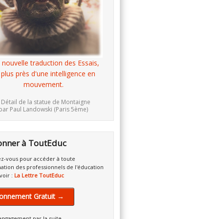
 nouvelle traduction des Essais,
 plus près d'une intelligence en
mouvement.
 Détail de la statue de Montaigne
par Paul Landowski (Paris 5ème)
onner à ToutEduc
z-vous pour accéder à toute
mation des professionnels de l'éducation
voir :
La Lettre ToutEduc
onnement Gratuit →
engagement par la suite.