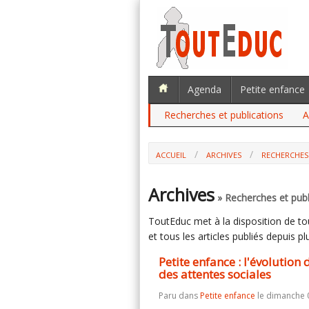
Agenda
Petite enfance
Recherches et publications
A
ACCUEIL
ARCHIVES
RECHERCHES
PETITE ENFANCE : L'ÉVOLUTION DES 
SOCIALES
Archives
» Recherches et publ
ToutEduc met à la disposition de tous
et tous les articles publiés depuis plu
Petite enfance : l'évolutio
des attentes sociales
Paru dans
Petite enfance
le dimanche 0