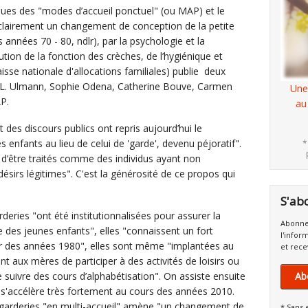
nues des "modes d’accueil ponctuel" (ou MAP) et le
clairement un changement de conception de la petite
années 70 - 80, ndlr), par la psychologie et la
lution de la fonction des crèches, de l’hygiénique et
aisse nationale d'allocations familiales) publie deux
.-L. Ulmann, Sophie Odena, Catherine Bouve, Carmen
Une
AP.
au
t des discours publics ont repris aujourd’hui le
es enfants au lieu de celui de 'garde', devenu péjoratif".
*
t d’être traités comme des individus ayant non
sirs légitimes". C'est la générosité de ce propos qui
S'ab
deries "ont été institutionnalisées pour assurer la
Abonne
 des jeunes enfants", elles "connaissent un fort
l'infor
ir des années 1980", elles sont même "implantées au
et rece
t aux mères de participer à des activités de loisirs ou
suivre des cours d’alphabétisation". On assiste ensuite
Ab
i s'accélère très fortement au cours des années 2010.
-garderies "en multi-accueil" amène "un changement de
* Sans 