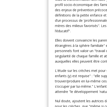
profil socio-économique des famille
des enjeux de prévention précoce"
définitions de la petite enfance et
d’un processus de 'professionnalis
mères des milieux favorisés". Les
l’éducatif".
Elles doivent convaincre les paren
étrangères à la sphère familiale" 
personnels font valoir un "travail 
singularité de chaque famille et a
auxquelles elles peuvent être con
L'étude sur les crèches met pour 
enfants (y) est requise" : "elle su
trouver/produire en lui-même ces 
s’occuper par lui-même." L'enfant
attendre "le développement 'nature
Nul doute, ajoutent les autrices 
pour les crèches, que "même si ce 