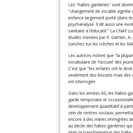
Les "haltes-garderies" sont deve
"changement de vocable signifie 
enfance largement porté (dans les 
psychanalyse. Il dit aussi une évo
sanitaire à l’éducatif." La CNAF (c
études menées par P. Garnier, A
Sanchez sur les crèches et les M
Les autrices notent que "la plupar
vocabulaire de 'l’accueil' des jeun
C'est que "les enfants ont le droi
seulement des besoins mais des dé
est interrogée.
Dans les années 60, les haltes-gar
garde temporaire et occasionnelle
développement quantitatif à part
sein de centres sociaux, permettan
encore à des mères immigrées de 
au déclin des haltes-garderies qu
Mais la transformation des halte