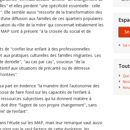
s" et elles perdent "une spécificité essentielle : celle
. Elle semble aussi "ressortir de la transformation des
 d’une diffusion aux familles de ces quartiers populaires
Espa
ation du rôle de la mère' qui concernait initialement les
 MAP sont à présent "à la croisée du social et de
Se
Se 
ts de "confier leur enfant à des professionnelles
et aux pratiques culturelles des familles migrantes. Les
de dentelle", "au cas par cas", soucieux "de la
Tout
ttentif aux situations de précarité ou de détresse
frontées".
Qui
Nos
sa part en évidence "la manière dont l’autonomie des
Nou
ppose de faire fond sur les capacités de l’enfant à
ressources subjectives qui lui donnent matière à
 doit être "l’agent de son propre changement", sans
l' de l’enfant".
dans l'étude sur les MAP, mais leur remarque vaut aussi
n’est pas le seul facteur de cette évolution, les