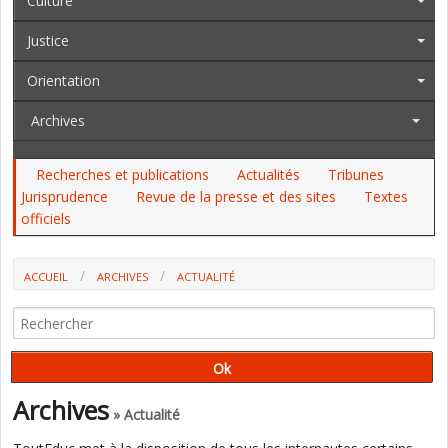
Culture
Justice
Orientation
Archives
Recherches et publications
Actualités
Tribunes
Jurisprudence
Revue de la presse et des sites
Textes
officiels
ACCUEIL
ARCHIVES
ACTUALITÉ
OCDE : COMMENT ÉVITER QUE LES ENSEIGNANTS LES MOINS
EXPÉRIMENTÉS AIENT LES CLASSES LES PLUS DIFFICILES ?
Archives
» Actualité