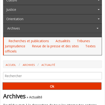
Culture
Justice
Orientation
Archives
Recherches et publications
Actualités
Tribunes
Jurisprudence
Revue de la presse et des sites
Textes
officiels
ACCUEIL
ARCHIVES
ACTUALITÉ
L'ENSEIGNEMENT CATHOLIQUE DÉNONCE LE CARACTÈRE INTRUSIF
DES INSPECTIONS, LE CNAL DÉNONCE LA PRISE DE PAROLE D'UN
ORGANISME NON OFFICIEL
Archives
» Actualité