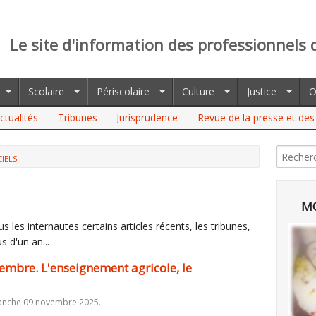
Le site d'information des professionnels 
Scolaire
Périscolaire
Culture
Justice
O
ctualités
Tribunes
Jurisprudence
Revue de la presse et des 
CIELS
L'ENSEIGNEMENT AGRICOLE, LE HARCÈLEMENT...
MO
 les internautes certains articles récents, les tribunes,
s d'un an...
embre. L'enseignement agricole, le
anche 09 novembre 2025.