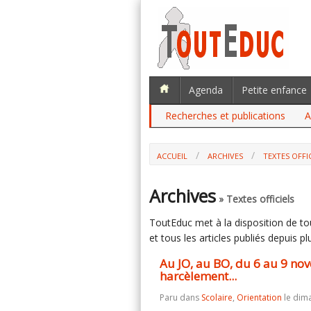
Agenda
Petite enfance
Recherches et publications
A
ACCUEIL
ARCHIVES
TEXTES OFFI
AU JO, AU BO, DU 6 AU 9 NOVEMBRE. 
Archives
» Textes officiels
ToutEduc met à la disposition de tous
et tous les articles publiés depuis plu
Au JO, au BO, du 6 au 9 nov
harcèlement...
Paru dans
Scolaire
,
Orientation
le dim