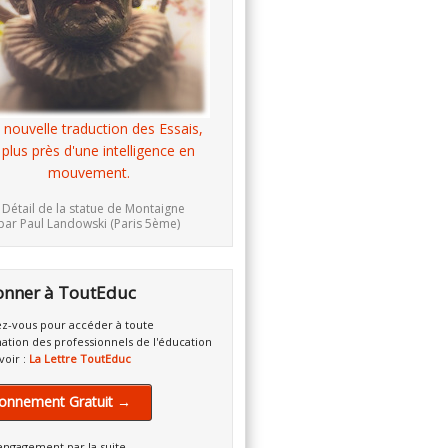
 nouvelle traduction des Essais,
 plus près d'une intelligence en
mouvement.
 Détail de la statue de Montaigne
par Paul Landowski (Paris 5ème)
onner à ToutEduc
z-vous pour accéder à toute
mation des professionnels de l'éducation
voir :
La Lettre ToutEduc
onnement Gratuit →
engagement par la suite.