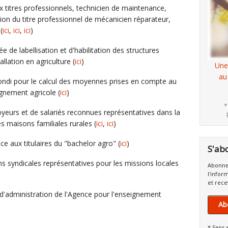
x titres professionnels, technicien de maintenance,
sion du titre professionnel de mécanicien réparateur,
(
ici
,
ici
,
ici
)
e de labellisation et d'habilitation des structures
allation en agriculture (
ici
)
Une
au
arrondi pour le calcul des moyennes prises en compte au
gnement agricole (
ici
)
*
oyeurs et de salariés reconnues représentatives dans la
s maisons familiales rurales (
ici
,
ici
)
ce aux titulaires du "bachelor agro" (
ici
)
S'ab
ons syndicales représentatives pour les missions locales
Abonne
l'infor
et rece
d'administration de l'Agence pour l'enseignement
Ab
* Sans 