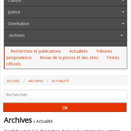
Culture
Justice
Orientation
Archives
Recherches et publications
Actualités
Tribunes
Jurisprudence
Revue de la presse et des sites
Textes
officiels
ACCUEIL
ARCHIVES
ACTUALITÉ
PLF 2026, CE QU'EDOUARD GEFFRAY A DIT AUX DÉPUTÉS
Archives
» Actualité