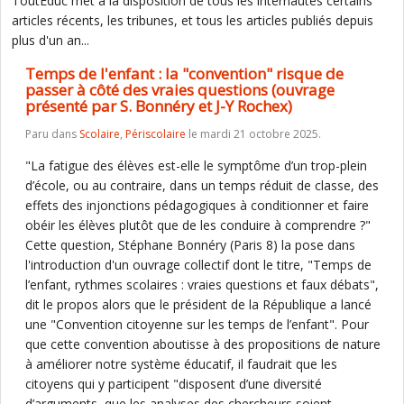
ToutEduc met à la disposition de tous les internautes certains
articles récents, les tribunes, et tous les articles publiés depuis
plus d'un an...
Temps de l'enfant : la "convention" risque de
passer à côté des vraies questions (ouvrage
présenté par S. Bonnéry et J-Y Rochex)
Paru dans
Scolaire
,
Périscolaire
le mardi 21 octobre 2025.
"La fatigue des élèves est-elle le symptôme d’un trop-plein
d’école, ou au contraire, dans un temps réduit de classe, des
effets des injonctions pédagogiques à conditionner et faire
obéir les élèves plutôt que de les conduire à comprendre ?"
Cette question, Stéphane Bonnéry (Paris 8) la pose dans
l'introduction d'un ouvrage collectif dont le titre, "Temps de
l’enfant, rythmes scolaires : vraies questions et faux débats",
dit le propos alors que le président de la République a lancé
une "Convention citoyenne sur les temps de l’enfant". Pour
que cette convention aboutisse à des propositions de nature
à améliorer notre système éducatif, il faudrait que les
citoyens qui y participent "disposent d’une diversité
d’arguments, que les analyses des chercheurs soient