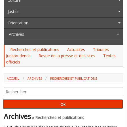
Culture
Justice
Orientation
Archives
Recherches et publications
Actualités
Tribunes
Jurisprudence
Revue de la presse et des sites
Textes
officiels
ACCUEIL
ARCHIVES
RECHERCHES ET PUBLICATIONS
TEMPS DE L'ENFANT : LA "CONVENTION" RISQUE DE PASSER À CÔTÉ
DES VRAIES QUESTIONS (OUVRAGE PRÉSENTÉ PAR S. BONNÉRY ET J-Y
ROCHEX)
Archives
» Recherches et publications