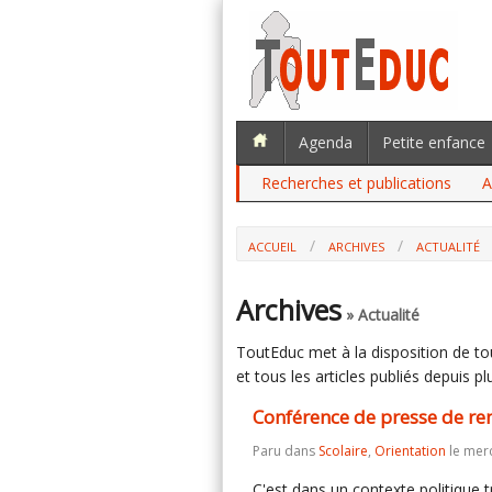
Agenda
Petite enfance
Recherches et publications
A
ACCUEIL
ARCHIVES
ACTUALITÉ
CONFÉRENCE DE PRESSE DE RENTRÉE : 
Archives
» Actualité
ToutEduc met à la disposition de tous
et tous les articles publiés depuis plu
Conférence de presse de ren
Paru dans
Scolaire
,
Orientation
le merc
C'est dans un contexte politique t