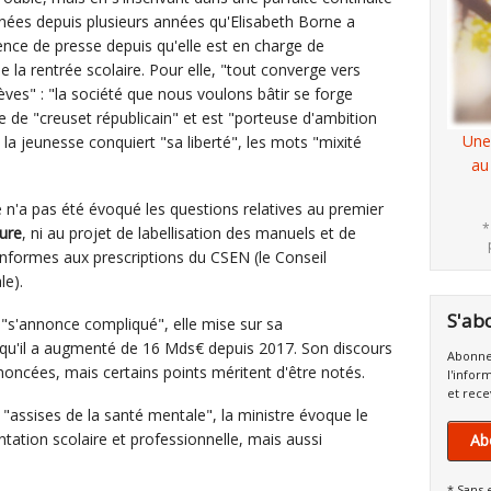
enées depuis plusieurs années qu'Elisabeth Borne a
nce de presse depuis qu'elle est en charge de
e la rentrée scolaire. Pour elle, "tout converge vers
ves" : "la société que nous voulons bâtir se forge
ôle de "creuset républicain" et est "porteuse d'ambition
Une
ù la jeunesse conquiert "sa liberté", les mots "mixité
au
 n'a pas été évoqué les questions relatives au premier
*
ture
, ni au projet de labellisation des manuels et de
onformes aux prescriptions du CSEN (le Conseil
le).
S'ab
"s'annonce compliqué", elle mise sur sa
r qu'il a augmenté de 16 Mds€ depuis 2017. Son discours
Abonne
noncées, mais certains points méritent d'être notés.
l'infor
et rece
"assises de la santé mentale", la ministre évoque le
ntation scolaire et professionnelle, mais aussi
Ab
* Sans 