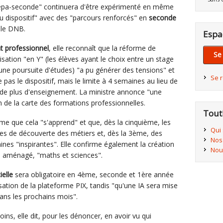
"prépa-seconde" continuera d'être expérimenté en même
 dispositif" avec des "parcours renforcés" en
seconde
 le DNB.
Espa
 professionnel
, elle reconnaît que la réforme de
Se
sation "en Y" (les élèves ayant le choix entre un stage
'une poursuite d'études) "a pu générer des tensions" et
Se 
 pas le dispositif, mais le limite à 4 semaines au lieu de
de plus d'enseignement. La ministre annonce "une
n de la carte des formations professionnelles.
Tout
irme que cela "s'apprend" et que, dès la cinquième, les
Qui
es de découverte des métiers et, dès la 3ème, des
Nos
ines "inspirantes". Elle confirme également la création
Nou
re aménagé, "maths et sciences".
ielle
sera obligatoire en 4ème, seconde et 1ère année
lisation de la plateforme PIX, tandis "qu'une IA sera mise
dans les prochains mois".
ins, elle dit, pour les dénoncer, en avoir vu qui