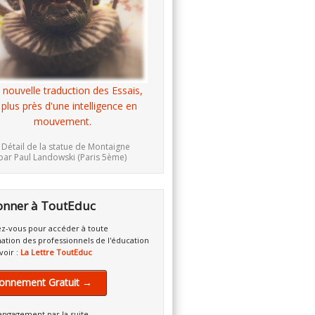
 nouvelle traduction des Essais,
 plus près d'une intelligence en
mouvement.
 Détail de la statue de Montaigne
par Paul Landowski (Paris 5ème)
onner à ToutEduc
z-vous pour accéder à toute
mation des professionnels de l'éducation
voir :
La Lettre ToutEduc
onnement Gratuit →
engagement par la suite.