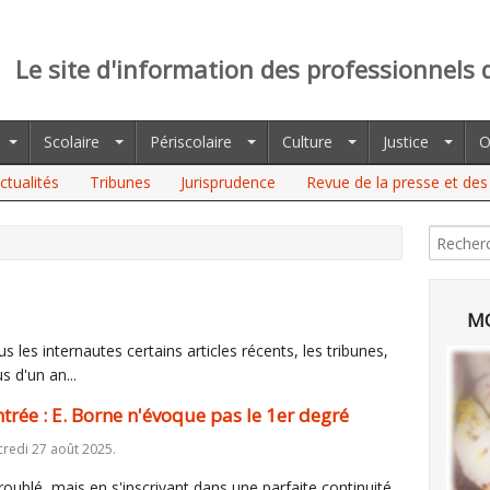
Le site d'information des professionnels 
Scolaire
Périscolaire
Culture
Justice
O
ctualités
Tribunes
Jurisprudence
Revue de la presse et des 
E. BORNE N'ÉVOQUE PAS LE 1ER DEGRÉ
MO
 les internautes certains articles récents, les tribunes,
s d'un an...
trée : E. Borne n'évoque pas le 1er degré
redi 27 août 2025.
roublé, mais en s'inscrivant dans une parfaite continuité