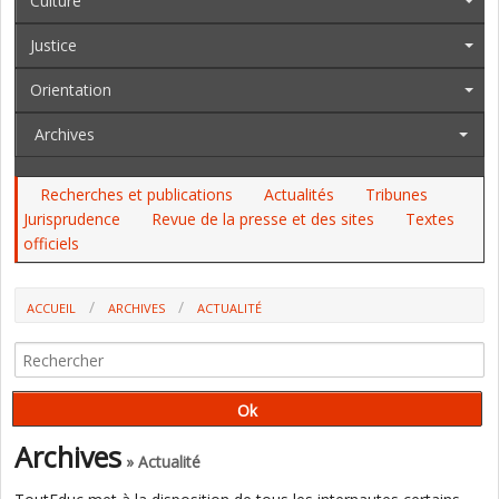
Culture
Justice
Orientation
Archives
Recherches et publications
Actualités
Tribunes
Jurisprudence
Revue de la presse et des sites
Textes
officiels
ACCUEIL
ARCHIVES
ACTUALITÉ
PARCOURSUP : UN PROJET DE LOI POUR RÉGULER L'OFFRE DES
ÉTABLISSEMENTS PRIVÉS
Archives
» Actualité