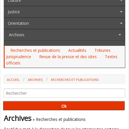
Culture
Justice
Orientation
Archives
Recherches et publications
Actualités
Tribunes
Jurisprudence
Revue de la presse et des sites
Textes
officiels
ACCUEIL
ARCHIVES
RECHERCHES ET PUBLICATIONS
EVOLUTION DE LA CARTE DES FORMATIONS : UNE SITUATION DE
BLOCAGE (INSPECTION GÉNÉRALE)
Archives
» Recherches et publications