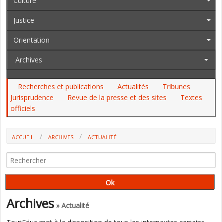
Culture
Justice
Orientation
Archives
Recherches et publications
Actualités
Tribunes
Jurisprudence
Revue de la presse et des sites
Textes
officiels
ACCUEIL
ARCHIVES
ACTUALITÉ
MIXITÉ SOCIO-SCOLAIRE : LE CESE A OUVERT LE DÉBAT AVEC N.
VALLAUD-BELKACEM, J.-M. BLANQUER ET Y. SOUIDI
Archives
» Actualité