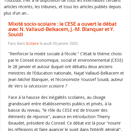
ToutEduc met à la disposition de tous les internautes certains
articles récents, les tribunes, et tous les articles publiés depuis
plus d'un an...
Mixité socio-scolaire : le CESE a ouvert le débat
avec N. Vallaud-Belkacem, J.-M. Blanquer et Y.
Souidi
Paru dans
Scolaire
le jeudi 30 janvier 2025.
"Renforcer la mixité sociale à l’école." C’était le thème choisi
par le Conseil économique, social et environnemental (CESE)
le 28 janvier et autour duquel ont débattu deux anciens
ministres de l’Education nationale, Najat Vallaud-Belkacem et
Jean-Michel Blanquer, et l’économiste Youssef Souidi, auteur
de
Vers la sécession scolaire ?
Face à la hausse des inégalités scolaires, au clivage
grandissant entre établissements publics et privés, à la
baisse du niveau, "le rôle du CESE est de trouver des
éléments de réponse", avance en introduction Thierry
Beaudet, président du Conseil. Ce débat est là pour "nourrir
les réflexions et faire avancer le sujet dans l’intérêt général",