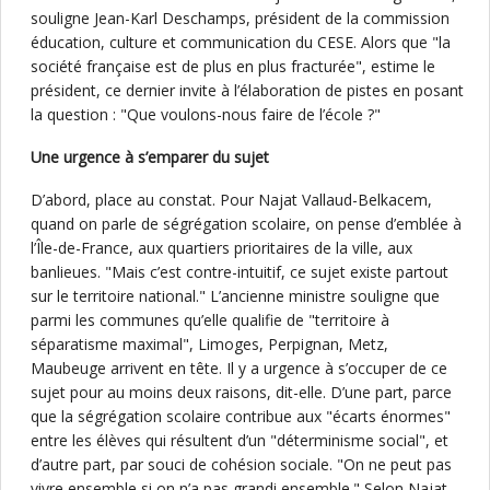
souligne Jean-Karl Deschamps, président de la commission
éducation, culture et communication du CESE. Alors que "la
société française est de plus en plus fracturée", estime le
président, ce dernier invite à l’élaboration de pistes en posant
la question : "Que voulons-nous faire de l’école ?"
Une urgence à s’emparer du sujet
D’abord, place au constat. Pour Najat Vallaud-Belkacem,
quand on parle de ségrégation scolaire, on pense d’emblée à
l’Île-de-France, aux quartiers prioritaires de la ville, aux
banlieues. "Mais c’est contre-intuitif, ce sujet existe partout
sur le territoire national." L’ancienne ministre souligne que
parmi les communes qu’elle qualifie de "territoire à
séparatisme maximal", Limoges, Perpignan, Metz,
Maubeuge arrivent en tête. Il y a urgence à s’occuper de ce
sujet pour au moins deux raisons, dit-elle. D’une part, parce
que la ségrégation scolaire contribue aux "écarts énormes"
entre les élèves qui résultent d’un "déterminisme social", et
d’autre part, par souci de cohésion sociale. "On ne peut pas
vivre ensemble si on n’a pas grandi ensemble." Selon Najat