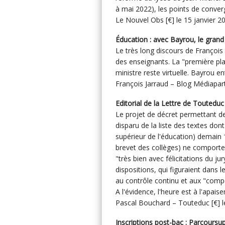
à mai 2022), les points de converg
Le Nouvel Obs [€] le 15 janvier 20
Éducation : avec Bayrou, le grand 
Le très long discours de Françoi
des enseignants. La "première pla
ministre reste virtuelle. Bayrou 
François Jarraud – Blog Médiapart
Editorial de la Lettre de Touteduc
Le projet de décret permettant de
disparu de la liste des textes don
supérieur de l'éducation) demain 1
brevet des collèges) ne comporte
"très bien avec félicitations du j
dispositions, qui figuraient dans le
au contrôle continu et aux "com
A l'évidence, l'heure est à l'apa
Pascal Bouchard – Touteduc [€] le
Inscriptions post-bac : Parcour