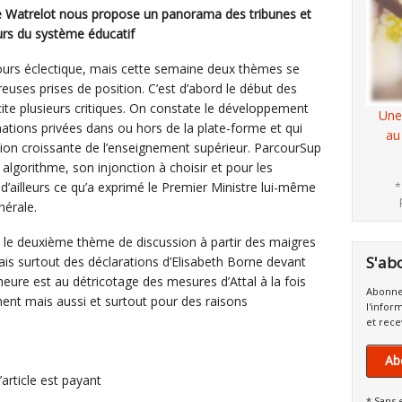
 Watrelot nous propose un panorama des tribunes et
eurs du système éducatif
jours éclectique, mais cette semaine deux thèmes se
uses prises de position. C’est d’abord le début des
cite plusieurs critiques. On constate le développement
Une
ations privées dans ou hors de la plate-forme et qui
au
ion croissante de l’enseignement supérieur. ParcourSup
 algorithme, son injonction à choisir et pour les
t d’ailleurs ce qu’a exprimé le Premier Ministre lui-même
*
nérale.
st le deuxième thème de discussion à partir des maigres
S'ab
is surtout des déclarations d’Elisabeth Borne devant
’heure est au détricotage des mesures d’Attal à la fois
Abonne
ent mais aussi et surtout pour des raisons
l'infor
et rece
Ab
’article est payant
* Sans 