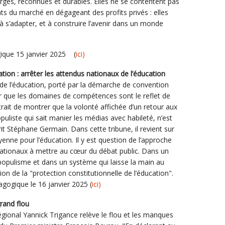
arges, reconnues et durables. Elles ne se contentent pas
s du marché en dégageant des profits privés : elles
à s’adapter, et à construire l’avenir dans un monde
ique 15 janvier 2025 (
ici)
tion : arrêter les attendus nationaux de l’éducation
 de l’éducation, porté par la démarche de convention
r que les domaines de compétences sont le reflet de
trait de montrer que la volonté affichée d’un retour aux
uliste qui sait manier les médias avec habileté, n’est
it Stéphane Germain. Dans cette tribune, il revient sur
enne pour l’éducation. Il y est question de l’approche
ationaux à mettre au cœur du débat public. Dans un
opulisme et dans un système qui laisse la main au
on de la "protection constitutionnelle de l’éducation".
ogique le 16 janvier 2025 (
ici)
: le grand flou
régional Yannick Trigance relève le flou et les manques