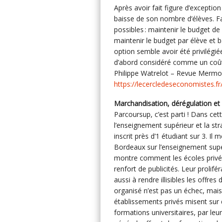
Après avoir fait figure d’excepti
baisse de son nombre d’élèves. F
possibles : maintenir le budget de
maintenir le budget par élève et b
option semble avoir été privilégié
d’abord considéré comme un coût
Philippe Watrelot – Revue Mermoz
https://lecercledeseconomistes.fr
Marchandisation, dérégulation et p
Parcoursup, c’est parti ! Dans cet
l’enseignement supérieur et la st
inscrit près d’1 étudiant sur 3. I
Bordeaux sur l’enseignement supér
montre comment les écoles privée
renfort de publicités. Leur prolifé
aussi à rendre illisibles les offre
organisé n’est pas un échec, mais
établissements privés misent sur 
formations universitaires, par leu