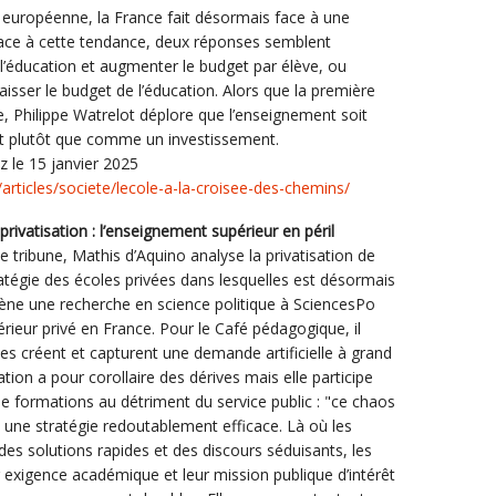
on européenne, la France fait désormais face à une
ace à cette tendance, deux réponses semblent
 l’éducation et augmenter le budget par élève, ou
aisser le budget de l’éducation. Alors que la première
e, Philippe Watrelot déplore que l’enseignement soit
 plutôt que comme un investissement.
 le 15 janvier 2025
/articles/societe/lecole-a-la-croisee-des-chemins/
rivatisation : l’enseignement supérieur en péril
te tribune, Mathis d’Aquino analyse la privatisation de
ratégie des écoles privées dans lesquelles est désormais
l mène une recherche en science politique à SciencesPo
ieur privé en France. Pour le Café pédagogique, il
s créent et capturent une demande artificielle à grand
ration a pour corollaire des dérives mais elle participe
s de formations au détriment du service public : "ce chaos
 une stratégie redoutablement efficace. Là où les
des solutions rapides et des discours séduisants, les
r exigence académique et leur mission publique d’intérêt