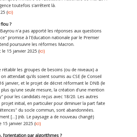
ence toutefois s’arrêtent là.
25 (
ici)
flou ?
s Bayrou n'a pas apporté les réponses aux questions
ce" promise à l'Education nationale par le Premier
entend poursuivre les réformes Macron.
 le 15 janvier 2025 (
ici)
 rétablir les groupes de besoins (ou de niveaux) a
t on attendait qu'ils soient soumis au CSE (le Conseil
6 janvier, et le projet de décret réformant le DNB (le
 plus qu'une seule mesure, la création d'une mention
ury" pour les candidats reçus avec 18/20. Les autres
 projet initial, en particulier pour diminuer la part faite
pétences" du socle commun, sont abandonnées.
isement […] (nb. Le paysage a de nouveau changé)
 15 janvier 2025 (
ici)
sup, l’orientation par algorithmes ?