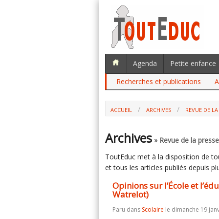
Agenda
Petite enfance
Recherches et publications
A
ACCUEIL
ARCHIVES
REVUE DE LA 
OPINIONS SUR L’ÉCOLE ET L’ÉDUCATION
Archives
» Revue de la presse 
ToutEduc met à la disposition de tous
et tous les articles publiés depuis plu
Opinions sur l’École et l’éd
Watrelot)
Paru dans
Scolaire
le dimanche 19 janv