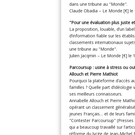
dans une tribune au "Monde".
Claude Obadia – Le Monde [€] le 1
"Pour une évaluation plus juste e
La proposition, louable, d’un labe
d’information fiable sur les établ
classements internationaux sujets
une tribune au "Monde".
Julien Jacqmin – Le Monde [€] le 1
Parcoursup : usine à stress ou ou
Allouch et Pierre Mathiot
Pourquoi la plateforme d’accès au
familles ? Quelle part d’idéologie
ses meilleurs connaisseurs.
Annabelle Allouch et Pierre Mathi
opérant un classement généralisé 
jeunes Français… et de leurs fami
"Contester Parcoursup" (Presses d
qui a beaucoup travaillé sur l’artic
réforme du lycée de Jean-Michel B