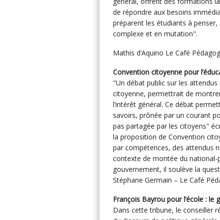
général, offrent des formations l
de répondre aux besoins immédiat
préparent les étudiants à penser, 
complexe et en mutation".
Mathis d’Aquino Le Café Pédagog
Convention citoyenne pour l’éduca
"Un débat public sur les attendus
citoyenne, permettrait de montre
l’intérêt général. Ce débat permet
savoirs, prônée par un courant pop
pas partagée par les citoyens" écr
la proposition de Convention citoy
par compétences, des attendus n
contexte de montée du national-p
gouvernement, il soulève la questi
Stéphane Germain – Le Café Pédag
François Bayrou pour l’école 
Dans cette tribune, le conseiller 