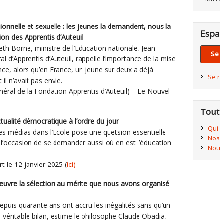
ationnelle et sexuelle : les jeunes la demandent, nous la
Espa
tion des Apprentis d’Auteuil
eth Borne, ministre de l’Education nationale, Jean-
Se
al d’Apprentis d’Auteuil, rappelle l’importance de la mise
ce, alors qu’en France, un jeune sur deux a déjà
Se 
il n’avait pas envie.
énéral de la Fondation Apprentis d’Auteuil) – Le Nouvel
Tout
ctualité démocratique à l’ordre du jour
Qui
es médias dans l’École pose une quetsion essentielle
Nos
st l’occasion de se demander aussi où en est l’éducation
Nou
t le 12 janvier 2025 (
ici)
œuvre la sélection au mérite que nous avons organisé
epuis quarante ans ont accru les inégalités sans qu’un
 véritable bilan, estime le philosophe Claude Obadia,