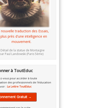
 nouvelle traduction des Essais,
 plus près d'une intelligence en
mouvement.
 Détail de la statue de Montaigne
par Paul Landowski (Paris 5ème)
onner à ToutEduc
z-vous pour accéder à toute
mation des professionnels de l'éducation
voir :
La Lettre ToutEduc
onnement Gratuit →
engagement par la suite.