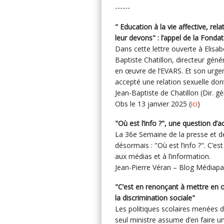
------
" Education à la vie affective, rel
leur devons" : l’appel de la Fonda
Dans cette lettre ouverte à Elisab
Baptiste Chatillon, directeur génér
en œuvre de l’EVARS. Et son urgen
accepté une relation sexuelle dont 
Jean-Baptiste de Chatillon (Dir. g
Obs le 13 janvier 2025 (
ici
)
"Où est l’info ?", une question d’a
La 36e Semaine de la presse et d
désormais : "Où est l’info ?". C’e
aux médias et à l’information.
Jean-Pierre Véran – Blog Médiapar
"C’est en renonçant à mettre en 
la discrimination sociale"
Les politiques scolaires menées d
seul ministre assume d’en faire un