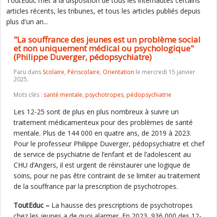
ToutEduc met à la disposition de tous les internautes certains
articles récents, les tribunes, et tous les articles publiés depuis
plus d'un an...
"La souffrance des jeunes est un problème social
et non uniquement médical ou psychologique"
(Philippe Duverger, pédopsychiatre)
Paru dans
Scolaire
,
Périscolaire
,
Orientation
le mercredi 15 janvier
2025.
Mots clés :
santé mentale
,
psychotropes
,
pédopsychiatrie
Les 12-25 sont de plus en plus nombreux à suivre un
traitement médicamenteux pour des problèmes de santé
mentale. Plus de 144 000 en quatre ans, de 2019 à 2023.
Pour le professeur Philippe Duverger, pédopsychiatre et chef
de service de psychiatrie de l’enfant et de l’adolescent au
CHU d’Angers, il est urgent de réinstaurer une logique de
soins, pour ne pas être contraint de se limiter au traitement
de la souffrance par la prescription de psychotropes.
ToutEduc –
La hausse des prescriptions de psychotropes
chez les jeunes a de quoi alarmer. En 2023, 936 000 des 12-