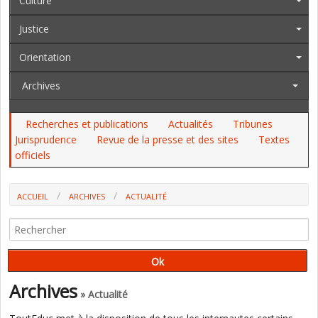
Culture
Justice
Orientation
Archives
Recherches et publications
Actualités
Tribunes
Jurisprudence
Revue de la presse et des sites
Textes
officiels
ACCUEIL
ARCHIVES
ACTUALITÉ
"LA SOUFFRANCE DES JEUNES EST UN PROBLÈME SOCIAL ET NON
UNIQUEMENT MÉDICAL OU PSYCHOLOGIQUE" (PHILIPPE DUVERGER,
PÉDOPSYCHIATRE)
Archives
» Actualité