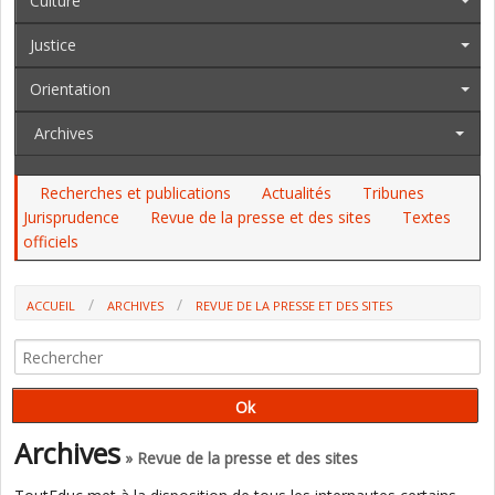
Culture
Justice
Orientation
Archives
Recherches et publications
Actualités
Tribunes
Jurisprudence
Revue de la presse et des sites
Textes
officiels
ACCUEIL
ARCHIVES
REVUE DE LA PRESSE ET DES SITES
OPINIONS SUR L’ÉCOLE ET L’ÉDUCATION, SEMAINE DU 22 AU 29
DÉCEMBRE 2024 (P. WATRELOT)
Archives
» Revue de la presse et des sites