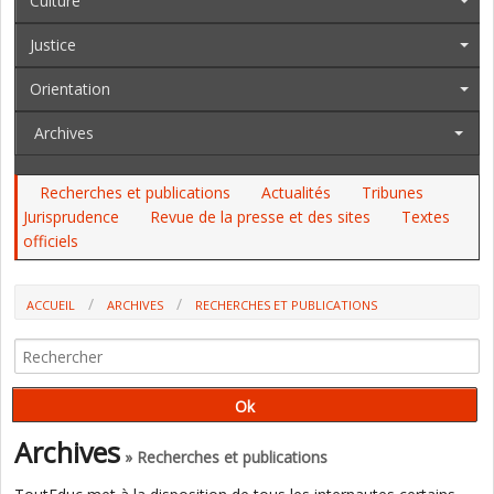
Culture
Justice
Orientation
Archives
Recherches et publications
Actualités
Tribunes
Jurisprudence
Revue de la presse et des sites
Textes
officiels
ACCUEIL
ARCHIVES
RECHERCHES ET PUBLICATIONS
RECONVERSION DANS L'ENSEIGNEMENT : LA RECHERCHE DE STABILITÉ
EST L'UNE DES MOTIVATIONS (REVUE ÉDUCATION ET FORMATIONS, DEPP)
Archives
» Recherches et publications