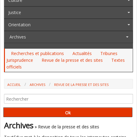
Culture
Justice
Orientation
Archives
Recherches et publications
Actualités
Tribunes
Jurisprudence
Revue de la presse et des sites
Textes
officiels
ACCUEIL
ARCHIVES
REVUE DE LA PRESSE ET DES SITES
OPINIONS SUR L’ÉCOLE ET L’ÉDUCATION, DU 19 AU 24 NOVEMBRE
2024 (P. WATRELOT)
Archives
» Revue de la presse et des sites