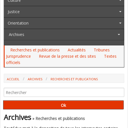
Culture
Justice
Orientation
Archives
Recherches et publications
Actualités
Tribunes
Jurisprudence
Revue de la presse et des sites
Textes
officiels
ACCUEIL
ARCHIVES
RECHERCHES ET PUBLICATIONS
DES VALEURS TRANSMISES DANS LES FORMATIONS
PROFESSIONNELLES À VALORISER (CENTRE HENRI AIGUEPERSE)
Archives
» Recherches et publications