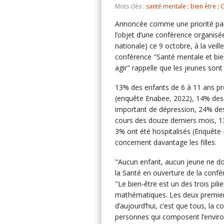
Mots clés :
santé mentale ; bien être ; 
Annoncée comme une priorité par 
l’objet d’une conférence organisée
nationale) ce 9 octobre, à la veil
conférence "Santé mentale et bien
agir" rappelle que les jeunes son
13% des enfants de 6 à 11 ans pr
(enquête Enabee, 2022), 14% des 
important de dépression, 24% des
cours des douze derniers mois, 13
3% ont été hospitalisés (Enquête 
concernent davantage les filles.
"Aucun enfant, aucun jeune ne doit
la Santé en ouverture de la confé
"Le bien-être est un des trois pil
mathématiques. Les deux premiers 
d’aujourd’hui, c’est que tous, la 
personnes qui composent l’enviro