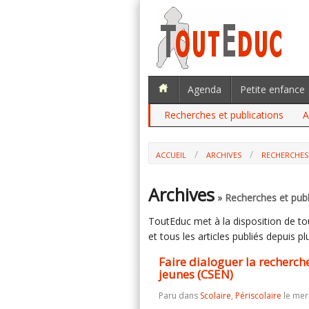
Agenda
Petite enfance
Recherches et publications
A
ACCUEIL
ARCHIVES
RECHERCHES
FAIRE DIALOGUER LA RECHERCHE ET L
Archives
» Recherches et publ
ToutEduc met à la disposition de tous
et tous les articles publiés depuis plu
Faire dialoguer la recherch
jeunes (CSEN)
Paru dans
Scolaire
,
Périscolaire
le mer