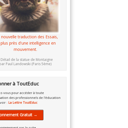
 nouvelle traduction des Essais,
 plus près d'une intelligence en
mouvement.
 Détail de la statue de Montaigne
par Paul Landowski (Paris 5ème)
onner à ToutEduc
z-vous pour accéder à toute
mation des professionnels de l'éducation
voir :
La Lettre ToutEduc
onnement Gratuit →
engagement par la suite.