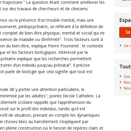
r trajectoire." La question étant comment améliorer les
t sur des travaux de chercheurs et de cliniciens.
Espa
ence ou la présence d'un trouble mental, mais une
Fourneret, pédopsychiatre, se référant à la définition de
Se
 complet de bien-être physique, mental et social qui ne
ence de maladie ou d’infirmité". Trois facteurs sont à
on du bien-être, explique Pierre Fourneret : le contexte
Se 
e et les facteurs biologiques. Intéressé par la
chiatre explique que les recherches permettent
oires d’un individu jusqu’au prénatal". Il précise
Tout
on parle de biologie que cela signifie que tout est
Qui
Nos
Nou
nale dit y porter une attention particulière, le
minimisé par les adultes", pointe Nicole Catheline. La
cèlement scolaire rappelle que l’appréhension du
sé sur le profil des individus, tandis qu'il est
 profil de situation, prenant en compte les dynamiques
e choses liées au harcèlement s’expliquent par
en pleine construction où le besoin de repères clairs et