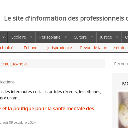
Le site d'information des professionnels 
Scolaire
Périscolaire
Culture
Justice
O
ctualités
Tribunes
Jurisprudence
Revue de la presse et des 
 ET PUBLICATIONS
A POLITIQUE POUR LA SANTÉ MENTALE DES JEUNES (CSEN)
ications
MO
 les internautes certains articles récents, les tribunes,
s d'un an...
e et la politique pour la santé mentale des
credi 09 octobre 2024.