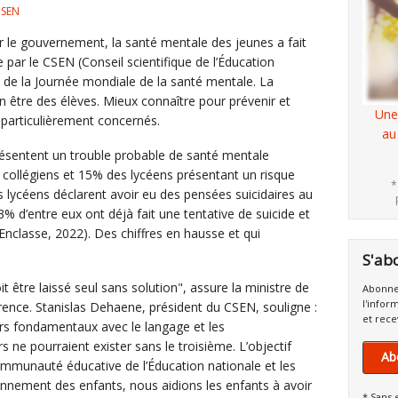
CSEN
le gouvernement, la santé mentale des jeunes a fait
 par le CSEN (Conseil scientifique de l’Éducation
le de la Journée mondiale de la santé mentale. La
 être des élèves. Mieux connaître pour prévenir et
Une
t particulièrement concernés.
au
ésentent un trouble probable de santé mentale
collégiens et 15% des lycéens présentant un risque
*
 lycéens déclarent avoir eu des pensées suicidaires au
% d’entre eux ont déjà fait une tentative de suicide et
Enclasse, 2022). Des chiffres en hausse et qui
S'ab
 être laissé seul sans solution", assure la ministre de
Abonne
l'infor
rence. Stanislas Dehaene, président du CSEN, souligne :
et rece
iers fondamentaux avec le langage et les
ne pourraient exister sans le troisième. L’objectif
Ab
communauté éducative de l’Éducation nationale et les
nnement des enfants, nous aidions les enfants à avoir
* Sans 