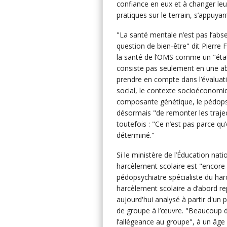
confiance en eux et à changer leu
pratiques sur le terrain, s’appuyan
"La santé mentale n’est pas l’abs
question de bien-être" dit Pierre 
la santé de l’OMS comme un "état
consiste pas seulement en une abs
prendre en compte dans l’évaluati
social, le contexte socioéconomiqu
composante génétique, le pédopsy
désormais "de remonter les traject
toutefois : "Ce n’est pas parce qu’
déterminé."
Si le ministère de l’Éducation natio
harcèlement scolaire est "encore 
pédopsychiatre spécialiste du har
harcèlement scolaire a d’abord repo
aujourd'hui analysé à partir d'un
de groupe à l’œuvre. "Beaucoup d
l’allégeance au groupe", à un âge 