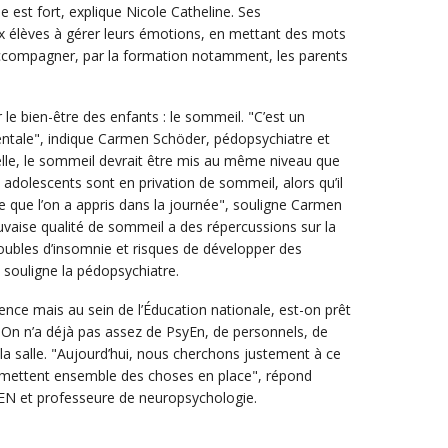
e est fort, explique Nicole Catheline. Ses
 élèves à gérer leurs émotions, en mettant des mots
t accompagner, par la formation notamment, les parents
 le bien-être des enfants : le sommeil. "C’est un
entale", indique Carmen Schöder, pédopsychiatre et
elle, le sommeil devrait être mis au même niveau que
s adolescents sont en privation de sommeil, alors qu’il
ce que l’on a appris dans la journée", souligne Carmen
aise qualité de sommeil a des répercussions sur la
roubles d’insomnie et risques de développer des
 souligne la pédopsychiatre.
cience mais au sein de l’Éducation nationale, est-on prêt
 ? On n’a déjà pas assez de PsyEn, de personnels, de
 salle. "Aujourd’hui, nous cherchons justement à ce
es mettent ensemble des choses en place", répond
N et professeure de neuropsychologie.