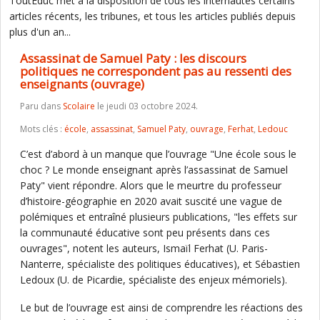
ToutEduc met à la disposition de tous les internautes certains
articles récents, les tribunes, et tous les articles publiés depuis
plus d'un an...
Assassinat de Samuel Paty : les discours
politiques ne correspondent pas au ressenti des
enseignants (ouvrage)
Paru dans
Scolaire
le jeudi 03 octobre 2024.
Mots clés :
école
,
assassinat
,
Samuel Paty
,
ouvrage
,
Ferhat
,
Ledouc
C’est d’abord à un manque que l’ouvrage "Une école sous le
choc ? Le monde enseignant après l’assassinat de Samuel
Paty" vient répondre. Alors que le meurtre du professeur
d’histoire-géographie en 2020 avait suscité une vague de
polémiques et entraîné plusieurs publications, "les effets sur
la communauté éducative sont peu présents dans ces
ouvrages", notent les auteurs, Ismaïl Ferhat (U. Paris-
Nanterre, spécialiste des politiques éducatives), et Sébastien
Ledoux (U. de Picardie, spécialiste des enjeux mémoriels).
Le but de l’ouvrage est ainsi de comprendre les réactions des