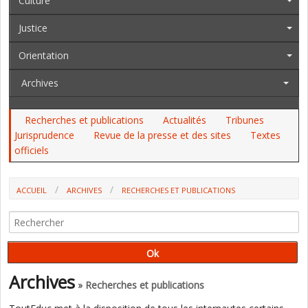
Culture
Justice
Orientation
Archives
Recherches et publications
Actualités
Tribunes
Jurisprudence
Revue de la presse et des sites
Textes
officiels
ACCUEIL
ARCHIVES
RECHERCHES ET PUBLICATIONS
ASSASSINAT DE SAMUEL PATY : LES DISCOURS POLITIQUES NE
CORRESPONDENT PAS AU RESSENTI DES ENSEIGNANTS (OUVRAGE)
Archives
» Recherches et publications