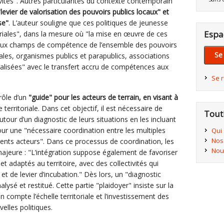
ités". Autres particularités du contexte contemporain
vier de valorisation des pouvoirs publics locaux" et
se"
. L’auteur souligne que ces politiques de jeunesse
Espa
nariales", dans la mesure où "la mise en œuvre de ces
 aux champs de compétence de l’ensemble des pouvoirs
Se
oriales, organismes publics et parapublics, associations
ralisées" avec le transfert accru de compétences aux
Se 
rôle d’un
"guide" pour les acteurs de terrain, en visant à
territoriale. Dans cet objectif, il est nécessaire de
Tout
 autour d’un diagnostic de leurs situations en les incluant
pour une "nécessaire coordination entre les multiples
Qui
Nos
érents acteurs". Dans ce processus de coordination, les
Nou
majeure : "L’intégration suppose également de favoriser
t adaptés au territoire, avec des collectivités qui
t de levier d’incubation." Dès lors, un "diagnostic
nalysé et restitué. Cette partie "plaidoyer" insiste sur la
compte l’échelle territoriale et l’investissement des
elles politiques.