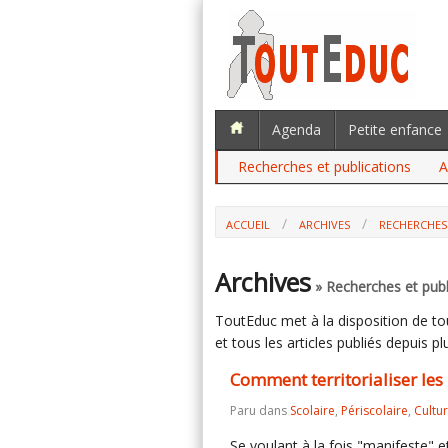
Agenda
Petite enfance
Recherches et publications
A
ACCUEIL
ARCHIVES
RECHERCHES
COMMENT TERRITORIALISER LES POLIT
Archives
» Recherches et publ
ToutEduc met à la disposition de tous
et tous les articles publiés depuis plu
Comment territorialiser les
Paru dans
Scolaire
,
Périscolaire
,
Cultu
Se voulant à la fois "manifeste" e