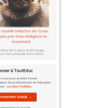
 nouvelle traduction des Essais,
 plus près d'une intelligence en
mouvement.
 Détail de la statue de Montaigne
par Paul Landowski (Paris 5ème)
onner à ToutEduc
z-vous pour accéder à toute
mation des professionnels de l'éducation
voir :
La Lettre ToutEduc
onnement Gratuit →
engagement par la suite.