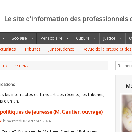
Le site d'information des professionnels 
Scolaire
Périscolaire
Culture
Justice
O
ctualités
Tribunes
Jurisprudence
Revue de la presse et des 
 ET PUBLICATIONS
IQUES DE JEUNESSE (M. GAUTIER, OUVRAGE)
ications
MO
 les internautes certains articles récents, les tribunes,
s d'un an...
 politiques de jeunesse (M. Gautier, ouvrage)
re
le mercredi 02 octobre 2024.
t "guide", l’ouvrage de Matthieu Gautier, "Politiques