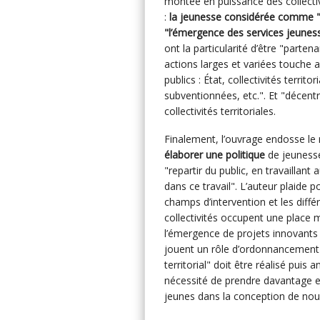
montée en puissance des collectiv
:
la jeunesse considérée comme "le
"l’émergence des services jeunes
ont la particularité d’être "parte
actions larges et variées touche
publics : État, collectivités territ
subventionnées, etc.". Et "décent
collectivités territoriales.
Finalement, l’ouvrage endosse le 
élaborer une politique
de jeunesse 
"repartir du public, en travaillant
dans ce travail". L’auteur plaide 
champs d’intervention et les diff
collectivités occupent une place 
l’émergence de projets innovants e
jouent un rôle d’ordonnancement e
territorial" doit être réalisé puis a
nécessité de prendre davantage en 
jeunes dans la conception de nouv