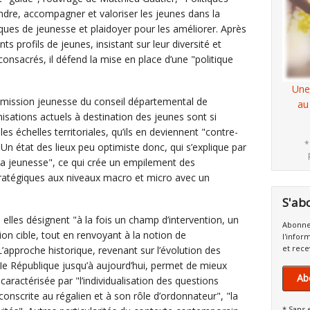
ndre, accompagner et valoriser les jeunes dans la
iques de jeunesse et plaidoyer pour les améliorer. Après
nts profils de jeunes, insistant sur leur diversité et
t consacrés, il défend la mise en place d’une "politique
Une
la mission jeunesse du conseil départemental de
au
sations actuels à destination des jeunes sont si
s échelles territoriales, qu’ils en deviennent "contre-
*
. Un état des lieux peu optimiste donc, qui s’explique par
 la jeunesse", ce qui crée un empilement des
tratégiques aux niveaux macro et micro avec un
S'ab
elles désignent "à la fois un champ d’intervention, un
Abonne
ion cible, tout en renvoyant à la notion de
l'infor
et rece
 L’approche historique, revenant sur l’évolution des
IIIe République jusqu’à aujourd’hui, permet de mieux
Ab
caractérisée par "l’individualisation des questions
rconscrite au régalien et à son rôle d’ordonnateur", "la
* Sans 