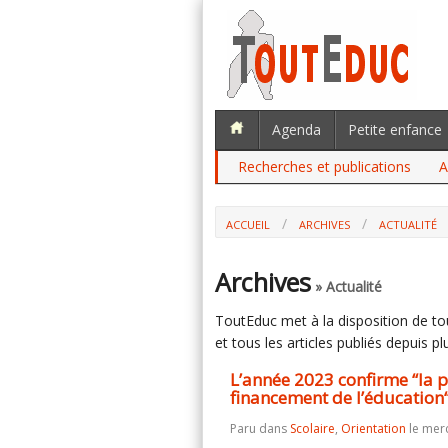
Agenda
Petite enfance
Recherches et publications
A
ACCUEIL
ARCHIVES
ACTUALITÉ
L’ANNÉE 2023 CONFIRME “LA PLACE C
L’ÉDUCATION“ (DEPP)
Archives
» Actualité
ToutEduc met à la disposition de tous
et tous les articles publiés depuis plu
L’année 2023 confirme “la p
financement de l’éducation
Paru dans
Scolaire
,
Orientation
le mer