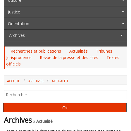
Culture
Justice
Orientation
Archives
Recherches et publications
Actualités
Tribunes
Jurisprudence
Revue de la presse et des sites
Textes
officiels
ACCUEIL
ARCHIVES
ACTUALITÉ
ECOLE, JEUNESSE : QUEL HÉRITAGE APRÈS LES JEUX OLYMPIQUES DE
PARIS ? (SNEP-FSU, L'EQUIPE)
Archives
» Actualité