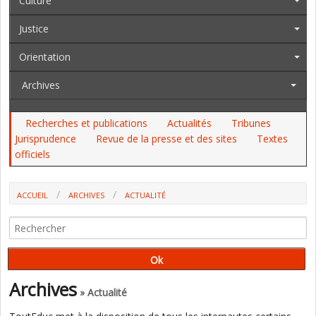
Culture
Justice
Orientation
Archives
Recherches et publications
Actualités
Tribunes
Jurisprudence
Revue de la presse et des sites
Textes
officiels
ACCUEIL
ARCHIVES
ACTUALITÉ
CONCOURS : LE MINISTÈRE SE FÉLICITE D'UNE AMÉLIORATION DE LEUR
RENDEMENT
Archives
» Actualité