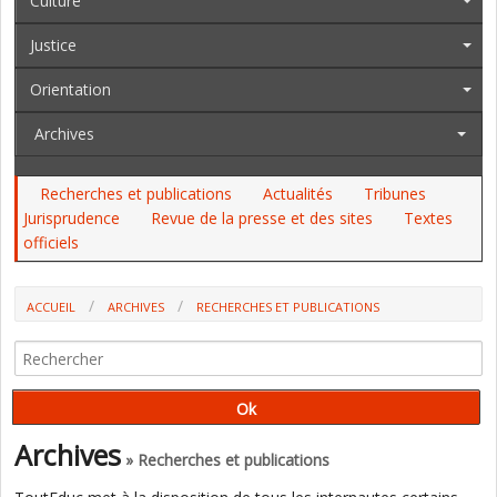
Culture
Justice
Orientation
Archives
Recherches et publications
Actualités
Tribunes
Jurisprudence
Revue de la presse et des sites
Textes
officiels
ACCUEIL
ARCHIVES
RECHERCHES ET PUBLICATIONS
QUE VEUT DIRE "APPRENDRE UN MÉTIER" ? (LES CAHIERS
PÉDAGOGIQUES)
Archives
» Recherches et publications