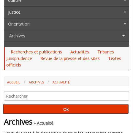
Culture
Justice
Orientation
Archives
Recherches et publications
Actualités
Tribunes
Jurisprudence
Revue de la presse et des sites
Textes
officiels
ACCUEIL
ARCHIVES
ACTUALITÉ
LE FESTIVAL “PARTIR EN LIVRE“ FÊTE SES 10 ANS AVEC PLUS DE 6 000
ÉVÉNEMENTS ORGANISÉS JUSQU'AU 21 JUILLET
Archives
» Actualité