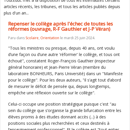
ToutEduc met à la disposition de tous les internautes certains
articles récents, les tribunes, et tous les articles publiés depuis
plus d'un an...
Repenser le collège après l'échec de toutes les
réformes (ouvrage, R-F Gauthier et J-P Véran)
Paru dans
Scolaire
,
Orientation
le mardi 25 juin 2024.
"Tous les ministres ou presque, depuis 40 ans, ont voulu
d’une façon ou d’une autre 'réformer' le collège, et tous ont
échoué", constatent Roger-François Gauthier (inspecteur
général honoraire) et Jean-Pierre Véran (membre du
laboratoire BONHEURS, Paris Université) dans un "Manifeste
pour le collège". Pour les deux auteurs, "il s’agit tout d’abord
de mesurer le déficit de pensée qui, depuis longtemps,
empêche une réflexion ouverte sur le collège".
Celui-ci occupe une position stratégique puisque c'est "au
sein du collège que s’organise la grande bifurcation entre les
élèves promis à des études donnant accès (...) à des
positions sociales plus recherchées et ceux destinés à
l’enseignement professionnel". Et le collège est "tout entier