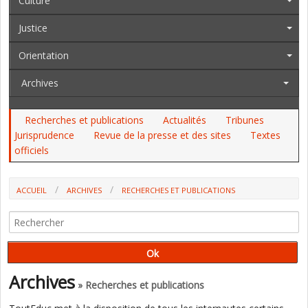
Culture
Justice
Orientation
Archives
Recherches et publications
Actualités
Tribunes
Jurisprudence
Revue de la presse et des sites
Textes
officiels
ACCUEIL
ARCHIVES
RECHERCHES ET PUBLICATIONS
REPENSER LE COLLÈGE APRÈS L'ÉCHEC DE TOUTES LES RÉFORMES
(OUVRAGE, R-F GAUTHIER ET J-P VÉRAN)
Archives
» Recherches et publications