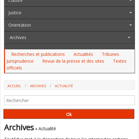
Culture
Justice
Orientation
Archives
Recherches et publications
Actualités
Tribunes
Jurisprudence
Revue de la presse et des sites
Textes
officiels
ACCUEIL
ARCHIVES
ACTUALITÉ
JOURNÉE INTERNATIONALE DE L'ÉDUCATION : L'UNESCO DÉDIE LE
MARDI 24 JANVIER À LA LUTTE CONTRE LES DISCOURS DE HAINE
Archives
» Actualité