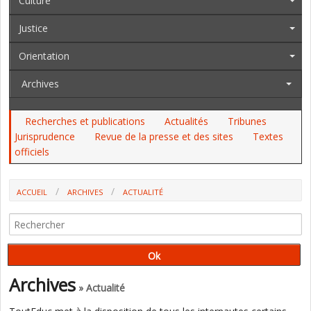
Culture
Justice
Orientation
Archives
Recherches et publications
Actualités
Tribunes
Jurisprudence
Revue de la presse et des sites
Textes
officiels
ACCUEIL
ARCHIVES
ACTUALITÉ
PIX ÉTEND SON CHAMP DE COMPÉTENCES, DANS LE SYSTÈME
ÉDUCATIF, DANS LA SOCIÉTÉ FRANÇAISE ET À L'ÉTRANGER
Archives
» Actualité