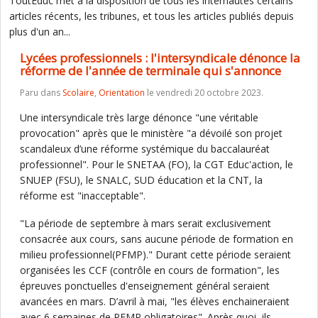
ToutEduc met à la disposition de tous les internautes certains
articles récents, les tribunes, et tous les articles publiés depuis
plus d'un an...
Lycées professionnels : l'intersyndicale dénonce la
réforme de l'année de terminale qui s'annonce
Paru dans
Scolaire
,
Orientation
le vendredi 20 octobre 2023.
Une intersyndicale très large dénonce "une véritable
provocation" après que le ministère "a dévoilé son projet
scandaleux d’une réforme systémique du baccalauréat
professionnel". Pour le SNETAA (FO), la CGT Educ'action, le
SNUEP (FSU), le SNALC, SUD éducation et la CNT, la
réforme est "inacceptable".
"La période de septembre à mars serait exclusivement
consacrée aux cours, sans aucune période de formation en
milieu professionnel(PFMP)." Durant cette période seraient
organisées les CCF (contrôle en cours de formation", les
épreuves ponctuelles d'enseignement général seraient
avancées en mars. D’avril à mai, "les élèves enchaineraient
avec 6 semaines de PFMP obligatoires". Après quoi, ils