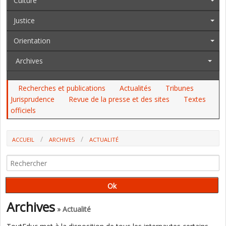
Culture
Justice
Orientation
Archives
Recherches et publications
Actualités
Tribunes
Jurisprudence
Revue de la presse et des sites
Textes
officiels
ACCUEIL
ARCHIVES
ACTUALITÉ
LYCÉES PROFESSIONNELS : L'INTERSYNDICALE DÉNONCE LA RÉFORME
DE L'ANNÉE DE TERMINALE QUI S'ANNONCE
Archives
» Actualité