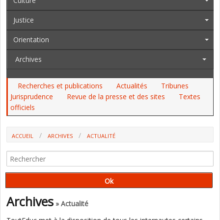
Culture
Justice
Orientation
Archives
Recherches et publications
Actualités
Tribunes
Jurisprudence
Revue de la presse et des sites
Textes
officiels
ACCUEIL
ARCHIVES
ACTUALITÉ
APPRENTISSAGE : EN 2022, LA CADENCE SE RÉDUIT DANS
L'ENSEIGNEMENT SUPÉRIEUR. LES ÉCOLES PRIVÉES ET LES ÉCOLES DE
COMMERCE TIRENT LES INSCRIPTIONS (SIES)
Archives
» Actualité