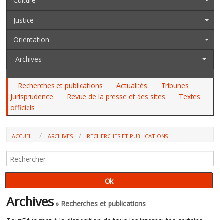
Culture
Justice
Orientation
Archives
Recherches et publications
Actualités
Tribunes
Jurisprudence
Revue de la presse et des sites
Textes
officiels
ACCUEIL
ARCHIVES
RECHERCHES ET PUBLICATIONS
LECTURE : J. DEAUVIEAU ET P. GIOIA S'EFFORCENT DE DÉMONTRER LA
SUPÉRIORITÉ DE LA SYLLABIQUE (COLLÈGE DE FRANCE)
Archives
» Recherches et publications