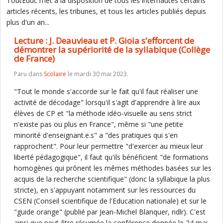
ToutEduc met à la disposition de tous les internautes certains
articles récents, les tribunes, et tous les articles publiés depuis
plus d'un an...
Lecture : J. Deauvieau et P. Gioia s'efforcent de
démontrer la supériorité de la syllabique (Collège
de France)
Paru dans
Scolaire
le mardi 30 mai 2023.
"Tout le monde s'accorde sur le fait qu'il faut réaliser une
activité de décodage" lorsqu'il s'agit d'apprendre à lire aux
élèves de CP et "la méthode idéo-visuelle au sens strict
n'existe pas ou plus en France", même si "une petite
minorité d'enseignant.e.s" a "des pratiques qui s'en
rapprochent". Pour leur permettre "d'exercer au mieux leur
liberté pédagogique", il faut qu'ils bénéficient "de formations
homogènes qui prônent les mêmes méthodes basées sur les
acquis de la recherche scientifique" (donc la syllabique la plus
stricte), en s'appuyant notamment sur les ressources du
CSEN (Conseil scientifique de l'Education nationale) et sur le
"guide orange" (publié par Jean-Michel Blanquer, ndlr). C'est
ainsi que peut être résumée la conférence donnée le 24 mai