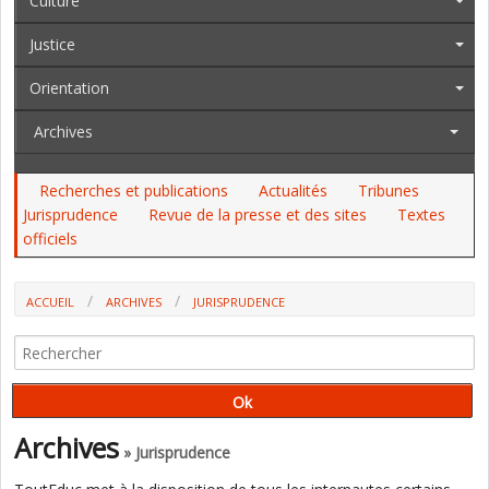
Culture
Justice
Orientation
Archives
Recherches et publications
Actualités
Tribunes
Jurisprudence
Revue de la presse et des sites
Textes
officiels
ACCUEIL
ARCHIVES
JURISPRUDENCE
ANNULATION PAR LE CONSEIL D'ETAT DE LA RÉVOCATION D'UN DASEN
POUR DES RAISONS DE FORME
Archives
» Jurisprudence