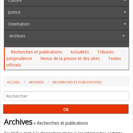
Culture
Justice
Orientation
Archives
Recherches et publications
Actualités
Tribunes
Jurisprudence
Revue de la presse et des sites
Textes
officiels
ACCUEIL
ARCHIVES
RECHERCHES ET PUBLICATIONS
PARCOURSUP : LA GESTION DES FLUX PLUTÔT QUE
L'ACCOMPAGNEMENT INDIVIDUALISÉ DES ÉLÈVES (DOSSIER DE VEILLE DE
L'IFE)
Archives
» Recherches et publications