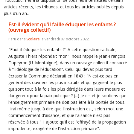
ToutEduc met à la disposition de tous les internautes certains
articles récents, les tribunes, et tous les articles publiés depuis
plus d'un an...
Est-il évident qu'il faille éduquer les enfants ?
(ouvrage collectif)
Paru dans
Scolaire
le vendredi 07 octobre 2022.
"Faut-il éduquer les enfants ?" A cette question radicale,
Auguste Thiers répondait "non", nous rappelle Jean-François
Dupeyron (U. Montaigne), dans un ouvrage collectif consacré
à "l'idéologie de l'éducation". Celui qui devait plus tard
écraser la Commune déclarait en 1849 : "N'est-ce pas en
général des ouvriers les plus instruits et qui gagnent le plus
qui sont tout à la fois les plus déréglés dans leurs moeurs et
dangereux pour la paix publique ? (...) Je dis et je soutiens que
l'enseignement primaire ne doit pas être à la portée de tous.
J'irai même jusqu'à dire que l'instruction est, selon moi, une
commencement d'aisance, et que l'aisance n'est pas
réservée à tous." Il ajoute qu'il est "effrayé de la propagation
imprudente, exagérée de l'instruction primaire".