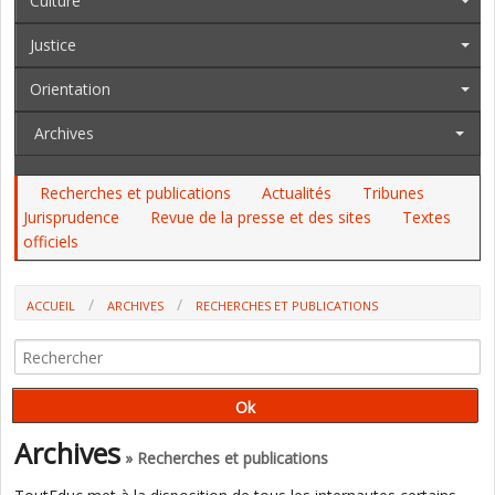
Culture
Justice
Orientation
Archives
Recherches et publications
Actualités
Tribunes
Jurisprudence
Revue de la presse et des sites
Textes
officiels
ACCUEIL
ARCHIVES
RECHERCHES ET PUBLICATIONS
EST-IL ÉVIDENT QU'IL FAILLE ÉDUQUER LES ENFANTS ? (OUVRAGE
COLLECTIF)
Archives
» Recherches et publications