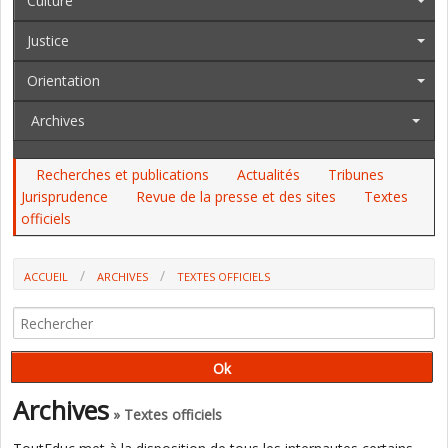
Culture
Justice
Orientation
Archives
Recherches et publications
Actualités
Tribunes
Jurisprudence
Revue de la presse et des sites
Textes
officiels
ACCUEIL
ARCHIVES
TEXTES OFFICIELS
AU JO DES 29 ET 30 SEPTEMBRE, AU BO : L'ÉDUCATION À LA SEXUALITÉ,
LES ENSEIGNEMENTS DE SPÉCIALITÉ, LE CABINET DE P. NDIAYE, LES
CRÈCHES...
Archives
» Textes officiels