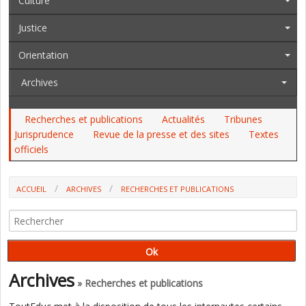
Culture
Justice
Orientation
Archives
Recherches et publications
Actualités
Tribunes
Jurisprudence
Revue de la presse et des sites
Textes
officiels
ACCUEIL
ARCHIVES
RECHERCHES ET PUBLICATIONS
RÉFORME DE L'APPRENTISSAGE : DES EFFECTIFS EN HAUSSE, UN COÛT
MULTIPLIÉ PAR DEUX (COUR DES COMPTES)
Archives
» Recherches et publications