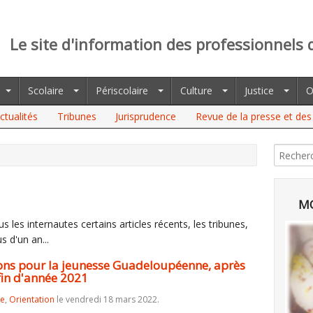
Le site d'information des professionnels 
Scolaire
Périscolaire
Culture
Justice
O
ctualités
Tribunes
Jurisprudence
Revue de la presse et des 
UR LA JEUNESSE GUADELOUPÉENNE, APRÈS LES FORTES
MO
 les internautes certains articles récents, les tribunes,
s d'un an...
ons pour la jeunesse Guadeloupéenne, après
 fin d'année 2021
re
,
Orientation
le vendredi 18 mars 2022.