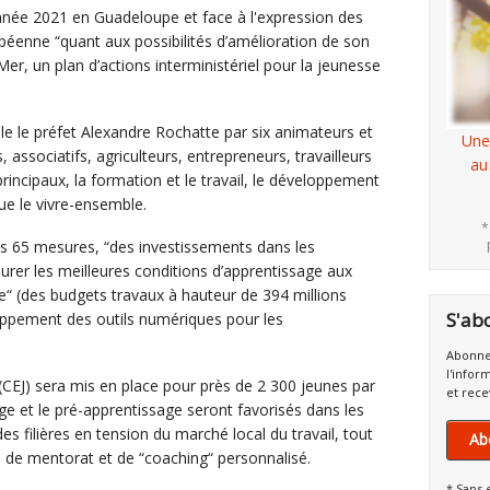
année 2021 en Guadeloupe et face à l'expression des
́enne “quant aux possibilités d’amélioration de son
-Mer, un plan d’actions interministériel pour la jeunesse
e le préfet Alexandre Rochatte par six animateurs et
Une
s, associatifs, agriculteurs, entrepreneurs, travailleurs
au
rincipaux, la formation et le travail, le développement
que le vivre-ensemble.
*
s 65 mesures, “des investissements dans les
surer les meilleures conditions d’apprentissage aux
pe“ (des budgets travaux à hauteur de 394 millions
S'ab
loppement des outils numériques pour les
Abonne
l'infor
EJ) sera mis en place pour près de 2 300 jeunes par
et rece
e et le pré-apprentissage seront favorisés dans les
 filières en tension du marché local du travail, tout
Ab
de mentorat et de “coaching“ personnalisé.
* Sans 