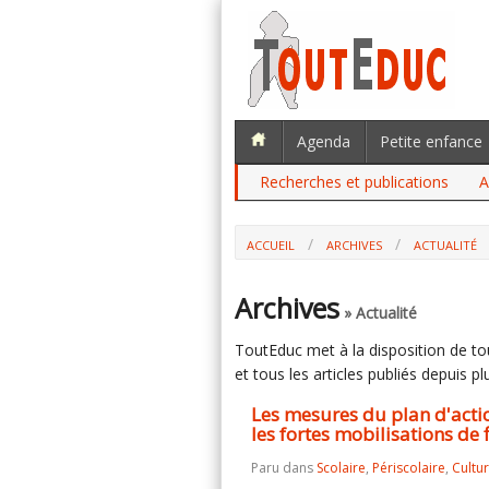
Agenda
Petite enfance
Recherches et publications
A
ACCUEIL
ARCHIVES
ACTUALITÉ
LES MESURES DU PLAN D'ACTIONS PO
MOBILISATIONS DE FIN D'ANNÉE 2021
Archives
» Actualité
ToutEduc met à la disposition de tous
et tous les articles publiés depuis plu
Les mesures du plan d'acti
les fortes mobilisations de
Paru dans
Scolaire
,
Périscolaire
,
Cultu