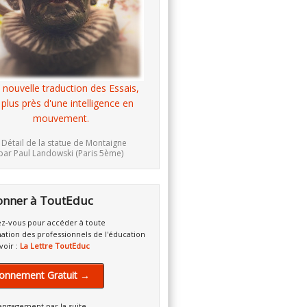
 nouvelle traduction des Essais,
 plus près d'une intelligence en
mouvement.
 Détail de la statue de Montaigne
par Paul Landowski (Paris 5ème)
onner à ToutEduc
z-vous pour accéder à toute
mation des professionnels de l'éducation
voir :
La Lettre ToutEduc
onnement Gratuit →
engagement par la suite.