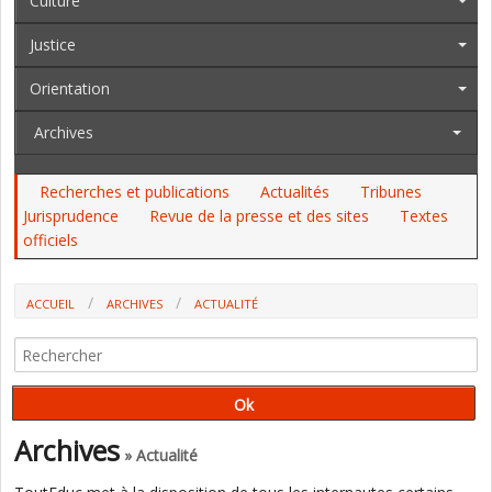
Culture
Justice
Orientation
Archives
Recherches et publications
Actualités
Tribunes
Jurisprudence
Revue de la presse et des sites
Textes
officiels
ACCUEIL
ARCHIVES
ACTUALITÉ
LE PROGRAMME D'E. MACRON (SELON LE DOCUMENT ÉCRIT)
Archives
» Actualité