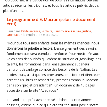
ToutEduc met à la disposition de tous les internautes certains
articles récents, les tribunes, et tous les articles publiés depuis
plus d'un an...
Le programme d'E. Macron (selon le document
écrit)
Paru dans
Petite enfance
,
Scolaire
,
Périscolaire
,
Culture
,
Justice
,
Orientation
le vendredi 18 mars 2022.
"Pour que tous nos enfants aient les mêmes chances, nous
donnerons la priorité à l’école.
L’enseignement des savoirs
fondamentaux sera étendu et renforcé. Pour mettre fin aux
voies sans débouchés qui créent frustration et gaspillage des
talents, les formations dans l’enseignement supérieur
tiendront davantage compte des besoins de la Nation. Les
professeurs, ainsi que les proviseurs, principaux et directeurs,
seront plus libres et respectés", promet Emmanuel Macron
dans son "projet présidentiel", un document de 13 pages
accessible sur le site "Avec vous".
Le candidat, après avoir dressé le bilan des cinq années
passées, estime que ce qui a été fait "ne suffit pas" : "notre