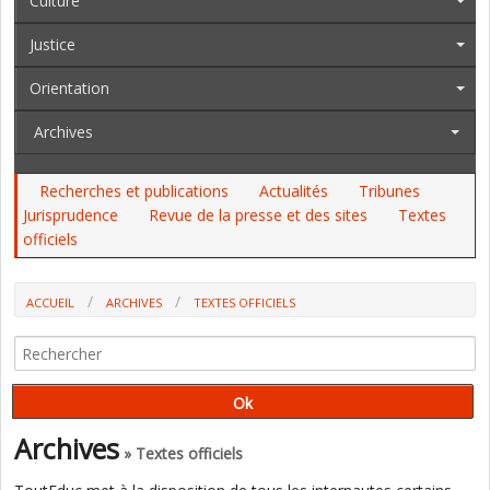
Culture
Justice
Orientation
Archives
Recherches et publications
Actualités
Tribunes
Jurisprudence
Revue de la presse et des sites
Textes
officiels
ACCUEIL
ARCHIVES
TEXTES OFFICIELS
AU JO DES 2 ET 3 MARS, AU BO: PARCOURSUP, L'AEFE, LA RÉGION
ACADÉMIQUE D'ILE-DE-FRANCE, LA PJJ...
Archives
» Textes officiels