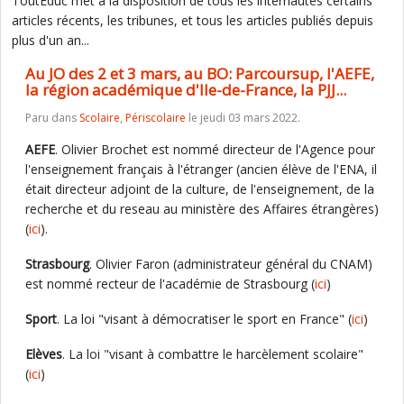
ToutEduc met à la disposition de tous les internautes certains
articles récents, les tribunes, et tous les articles publiés depuis
plus d'un an...
Au JO des 2 et 3 mars, au BO: Parcoursup, l'AEFE,
la région académique d'Ile-de-France, la PJJ...
Paru dans
Scolaire
,
Périscolaire
le jeudi 03 mars 2022.
AEFE
. Olivier Brochet est nommé directeur de l'Agence pour
l'enseignement français à l'étranger (ancien élève de l'ENA, il
était directeur adjoint de la culture, de l'enseignement, de la
recherche et du reseau au ministère des Affaires étrangères)
(
ici
).
Strasbourg
. Olivier Faron (administrateur général du CNAM)
est nommé recteur de l'académie de Strasbourg (
ici
)
Sport
. La loi "visant à démocratiser le sport en France" (
ici
)
Elèves
. La loi "visant à combattre le harcèlement scolaire"
(
ici
)