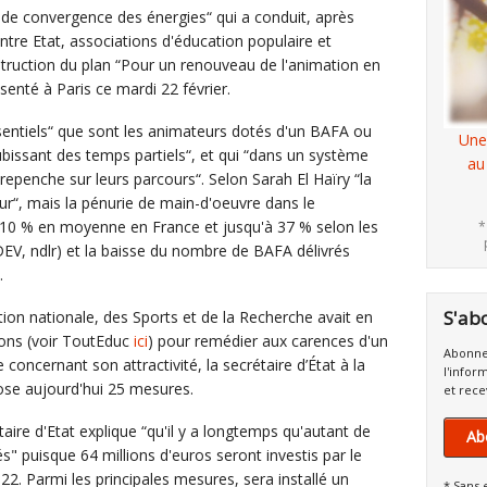
 de convergence des énergies“ qui a conduit, après
ntre Etat, associations d'éducation populaire et
construction du plan “Pour un renouveau de l'animation en
ésenté à Paris ce mardi 22 février.
“essentiels“ que sont les animateurs dotés d'un BAFA ou
Une
bissant des temps partiels“, et qui “dans un système
au
repenche sur leurs parcours“. Selon Sarah El Haïry “la
eur“, mais la pénurie de main-d'oeuvre dans le
e, 10 % en moyenne en France et jusqu'à 37 % selon les
*
NDEV, ndlr) et la baisse du nombre de BAFA délivrés
.
S'ab
ation nationale, des Sports et de la Recherche avait en
ons (voir ToutEduc
ici
) pour remédier aux carences d'un
Abonne
concernant son attractivité, la secrétaire d’État à la
l'infor
ose aujourd'hui 25 mesures.
et rece
taire d'Etat explique “qu'il y a longtemps qu'autant de
Ab
" puisque 64 millions d'euros seront investis par le
. Parmi les principales mesures, sera installé un
* Sans 