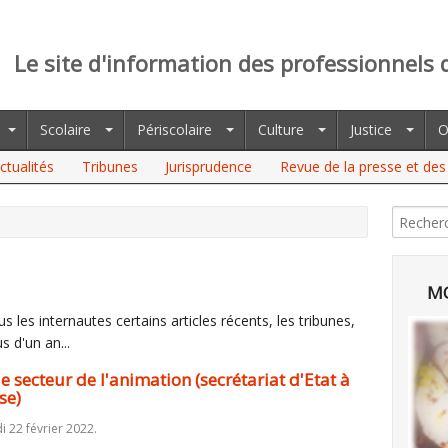
Le site d'information des professionnels 
Scolaire
Périscolaire
Culture
Justice
O
ctualités
Tribunes
Jurisprudence
Revue de la presse et des 
UR DE L'ANIMATION (SECRÉTARIAT D'ETAT À L'ENGAGEMENT ET
MO
 les internautes certains articles récents, les tribunes,
s d'un an...
 secteur de l'animation (secrétariat d'Etat à
se)
i 22 février 2022.