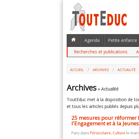
Agenda
Petite enfance
Recherches et publications
A
ACCUEIL
ARCHIVES
ACTUALITÉ
25 MESURES POUR RÉFORMER LE SECTE
À LA JEUNESSE)
Archives
» Actualité
ToutEduc met à la disposition de tous
et tous les articles publiés depuis plu
25 mesures pour réformer le
l'Engagement et à la Jeunes
Paru dans
Périscolaire
,
Culture
le mard