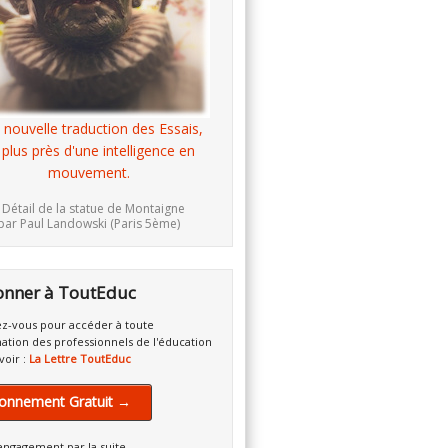
 nouvelle traduction des Essais,
 plus près d'une intelligence en
mouvement.
 Détail de la statue de Montaigne
par Paul Landowski (Paris 5ème)
onner à ToutEduc
z-vous pour accéder à toute
mation des professionnels de l'éducation
voir :
La Lettre ToutEduc
onnement Gratuit →
engagement par la suite.