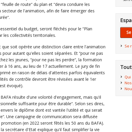
a “feuille de route“ du plan et “devra conduire les
u secteur de l'animation, afin de faire émerger des
rée“.
Espa
l'essentiel du budget, seront fléchés pour le “Plan
Se
 les collectivités territoriales.
Se 
 que soit opérée une distinction claire entre l'animation
s pour autant qu'elles soient séparées. Et “pour ne pas
 chez les jeunes, “pour ne pas les perdre“, la formation
à 16 ans, au lieu de 17 actuellement. Le jury de fin
Tout
imé en raison de délais d'attentes parfois équivalents
Qui
ités de contrôle devront être révisées avant le 1er
Nos
 est évoqué).
Nou
e BAFA résulte d'une volonté d'engagement, mais qu'il
sionnelle suffisante pour être durable“. Selon ses dires,
nvers le diplôme dont est vantée l'utilité et qui serait
taire“. Une campagne de communication sera diffusée
a promotion (en 2022 seront fêtés les 50 ans du BAFA).
 la secrétaire d'Etat explique qu'il faut simplifier la vie