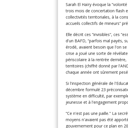
Sarah El Haïry évoque la “volonté
trois mois de concertation flash e
collectivités territoriales, à la 
accueils collectifs de mineurs“ pr
Elle décrit ces “invisibles“, ces 
d'un BAFD, “parfois mal payés, su
érodé, avaient besoin que l'on se 
crise a joué une sorte de révélat
périscolaire à la rentrée dernièr
territoires (chiffré donné par l'A
chaque année ont sûrement pesé
Si l'inspection générale de l'Educ
décembre formulé 23 préconisati
système en difficulté, par exemple 
jeunesse et à l'engagement prop
“Ce n'est pas une paille." La secré
moyens n'avaient pas été apportés
gouvernement pour ce plan en 2022