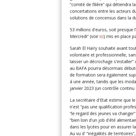
“comité de filière“ qui détiendra l
concertations entre les acteurs d
solutions de concensus dans la du
53 millions d'euros, soit presque 
Mercredi“ (voir
ici
) mis en place par
Sarah El Haïry souhaite avant tout
volontaire et professionnelle, san
laisser un décrochage s'installer“
au BAFA pourra désormais débuter 
de formation sera également suppr
à une année, tandis que les modal
janvier 2023 (un contrôle continu
La secrétaire d'Etat estime que l
n'est “pas une qualification profes
“le regard des jeunes va changer“ e
“bien loin d'un job d'été alimen
dans les lycées pour en assurer l
Au vu d' “inégalités de territoires“,