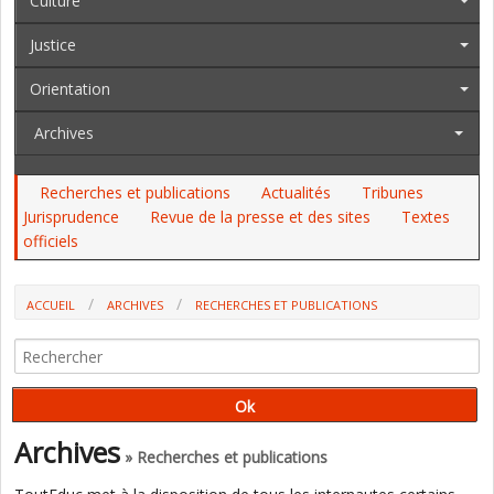
Culture
Justice
Orientation
Archives
Recherches et publications
Actualités
Tribunes
Jurisprudence
Revue de la presse et des sites
Textes
officiels
ACCUEIL
ARCHIVES
RECHERCHES ET PUBLICATIONS
QUELLE PRÉVENTION DES TROUBLES PSYCHIQUES DES ENFANTS EN
TEMPS DE PANDÉMIE (E. GENTAZ)
Archives
» Recherches et publications