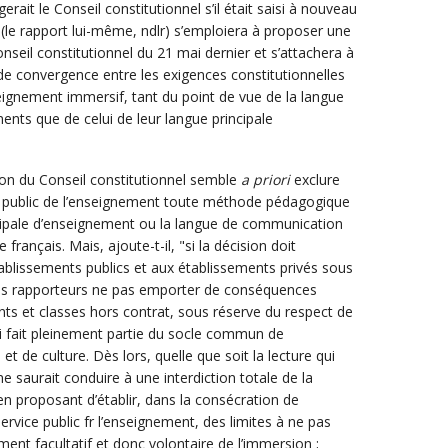
rait le Conseil constitutionnel s’il était saisi à nouveau
(le rapport lui-même, ndlr) s’emploiera à proposer une
onseil constitutionnel du 21 mai dernier et s’attachera à
 de convergence entre les exigences constitutionnelles
seignement immersif, tant du point de vue de la langue
nts que de celui de leur langue principale
ion du Conseil constitutionnel semble
a priori
exclure
ce public de l’enseignement toute méthode pédagogique
ncipale d’enseignement ou la langue de communication
 français. Mais, ajoute-t-il, "si la décision doit
ablissements publics et aux établissements privés sous
 vos rapporteurs ne pas emporter de conséquences
ents et classes hors contrat, sous réserve du respect de
ui fait pleinement partie du socle commun de
de culture. Dès lors, quelle que soit la lecture qui
 ne saurait conduire à une interdiction totale de la
en proposant d’établir, dans la consécration de
rvice public fr l’enseignement, des limites à ne pas
ement facultatif et donc volontaire de l’immersion ;