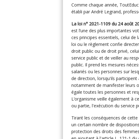
Comme chaque année, ToutEduc vou
établi par André Legrand, professe
La loi n° 2021-1109 du 24 août 20
est l’une des plus importantes vot
ces principes essentiels, celui de 
loi ou le règlement confie direct
droit public ou de droit privé, celu
service public et de veiller au resp
public. Il prend les mesures nécessa
salariés ou les personnes sur lesq
de direction, lorsqu'ils participent
notamment de manifester leurs opi
égale toutes les personnes et resp
L’organisme veille également à ce 
ou partie, l'exécution du service p
Tirant les conséquences de cette a
un certain nombre de dispositions 
protection des droits des femmes,
en ajoutant à l'article L. 121-1 du