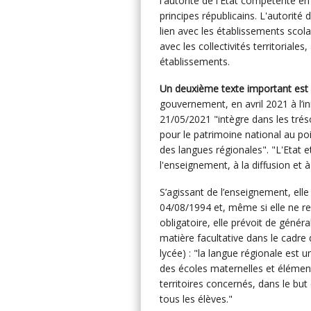
l'autorité de l'Etat compétente e
principes républicains. L'autorité
lien avec les établissements scola
avec les collectivités territoriales
établissements.
Un deuxième texte important est l
gouvernement, en avril 2021 à l’in
21/05/2021 "intègre dans les trés
pour le patrimoine national au po
des langues régionales". "L'Etat et
l'enseignement, à la diffusion et 
S’agissant de l’enseignement, elle
04/08/1994 et, même si elle ne rev
obligatoire, elle prévoit de géné
matière facultative dans le cadre
lycée) : "la langue régionale est 
des écoles maternelles et élément
territoires concernés, dans le bu
tous les élèves."