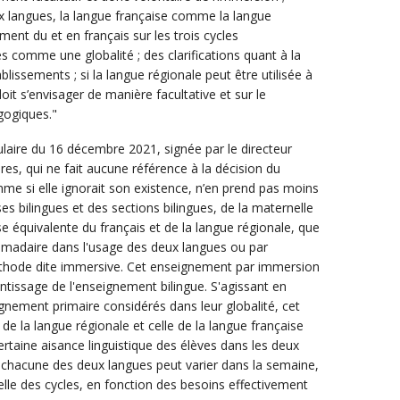
deux langues, la langue française comme la langue
ment du et en français sur les trois cycles
 comme une globalité ; des clarifications quant à la
issements ; si la langue régionale peut être utilisée à
 doit s’envisager de manière facultative et sur le
gogiques."
ulaire du 16 décembre 2021, signée par le directeur
es, qui ne fait aucune référence à la décision du
mme si elle ignorait son existence, n’en prend pas moins
ses bilingues et des sections bilingues, de la maternelle
se équivalente du français et de la langue régionale, que
domadaire dans l'usage des deux langues ou par
éthode dite immersive. Cet enseignement par immersion
entissage de l'enseignement bilingue. S'agissant en
eignement primaire considérés dans leur globalité, cet
 de la langue régionale et celle de la langue française
rtaine aisance linguistique des élèves dans les deux
 chacune des deux langues peut varier dans la semaine,
elle des cycles, en fonction des besoins effectivement