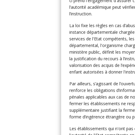
ci prend l'engagement d'assurer c
l’autorité académique peut vérifi
l’instruction.
La loi fixe les règles en cas d’abu
instance départementale chargée d
services de l'Etat compétents, le
départemental, l'organisme chargé
ministère public, définit les moye
la justification du recours à l’inst
valorisation des acquis de l’expé
enfant autorisées à donner l'instru
Par ailleurs, s’agissant de l’ouver
renforce les obligations d’informat
pénales applicables aux cas de no
fermer les établissements ne respe
supplémentaire justifiant la ferme
forme d’ingérence étrangère ou p
Les établissements qui n'ont pas 