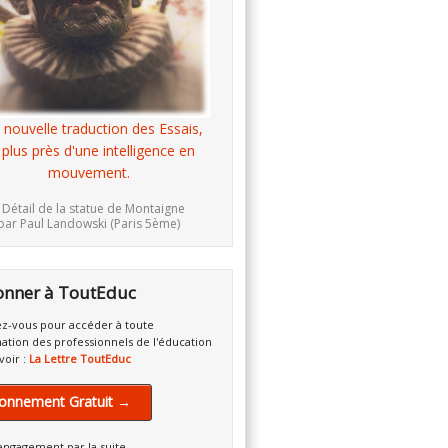
 nouvelle traduction des Essais,
 plus près d'une intelligence en
mouvement.
 Détail de la statue de Montaigne
par Paul Landowski (Paris 5ème)
onner à ToutEduc
z-vous pour accéder à toute
mation des professionnels de l'éducation
voir :
La Lettre ToutEduc
onnement Gratuit →
engagement par la suite.