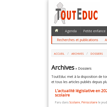
Agenda
Petite enfance
Recherches et publications
A
ACCUEIL
ARCHIVES
DOSSIERS
L’ACTUALITÉ LÉGISLATIVE EN 2021 DA
Archives
» Dossiers
ToutEduc met à la disposition de tous
et tous les articles publiés depuis plu
L’actualité législative en 
scolaire
Paru dans
Scolaire
,
Périscolaire
le jeud