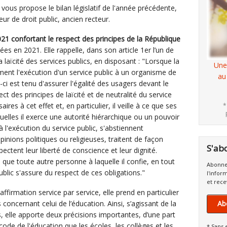
s propose le bilan législatif de l'année précédente,
ur de droit public, ancien recteur.
21 confortant le respect des principes de la République
ées en 2021. Elle rappelle, dans son article 1er l’un de
la laïcité des services publics, en disposant : "Lorsque la
Une
ement l'exécution d'un service public à un organisme de
au
i-ci est tenu d'assurer l'égalité des usagers devant le
ect des principes de laïcité et de neutralité du service
ires à cet effet et, en particulier, il veille à ce que ses
*
uelles il exerce une autorité hiérarchique ou un pouvoir
 à l'exécution du service public, s'abstiennent
nions politiques ou religieuses, traitent de façon
S'ab
ectent leur liberté de conscience et leur dignité.
que toute autre personne à laquelle il confie, en tout
Abonne
ublic s'assure du respect de ces obligations."
l'infor
et rece
ffirmation service par service, elle prend en particulier
concernant celui de l’éducation. Ainsi, s’agissant de la
Ab
 elle apporte deux précisions importantes, d’une part
 code de l'éducation que les écoles, les collèges et les
* Sans 