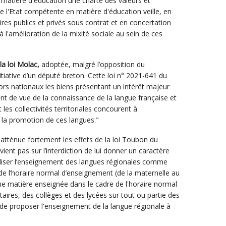
n matière d'éducation une charte des valeurs et
 de l'Etat compétente en matière d'éducation veille, en
ires publics et privés sous contrat et en concertation
, à l'amélioration de la mixité sociale au sein de ces
a loi Molac,
adoptée, malgré l’opposition du
itiative d’un député breton. Cette loi n° 2021-641 du
ors nationaux les biens présentant un intérêt majeur
int de vue de la connaissance de la langue française et
 les collectivités territoriales concourent à
à la promotion de ces langues."
 atténue fortement les effets de la loi Toubon du
ient pas sur l’interdiction de lui donner un caractère
raliser l’enseignement des langues régionales comme
 de l’horaire normal d’enseignement (de la maternelle au
une matière enseignée dans le cadre de l'horaire normal
aires, des collèges et des lycées sur tout ou partie des
t de proposer l'enseignement de la langue régionale à