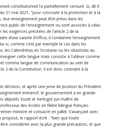
nseil constitutionnel l’a partiellement censuré. Si, dit-il
u 21 mai 2021, "pour concourir à la protection et à la
, leur enseignement peut être prévu dans les
rvice public de l'enseignement ou sont associés à celui-
r les exigences précitées de l'article 2 de la
 cadre d’une saisine d’office, il condamne l’enseignement
ui-ci, comme c’est par exemple le cas dans les
, les Calendretas en Occitanie ou les iskastolas au
seigner cette langue mais consiste à l'utiliser comme
t et comme langue de communication au sein de
cle 2 de la Constitution. Il est donc contraire à la
te décision, et après une prise de position du Président
enseignement immersif, le gouvernement a en grande
des députés Euzet et Kerlogot (un maître de
professeur des écoles en filière bilingue français-
emier ministre et consacré en juillet. S’avançant avec
 proposé, le rapport écrit : "bien que toute
e être considérée avec la plus grande précaution, et que