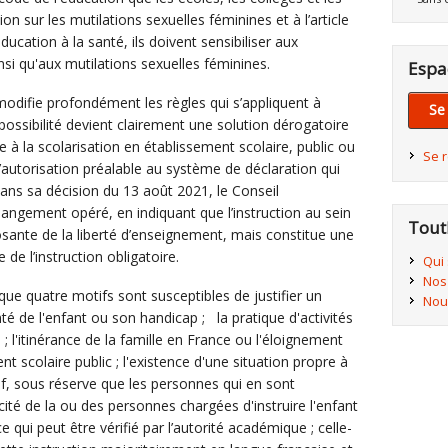
on sur les mutilations sexuelles féminines et à l’article
ducation à la santé, ils doivent sensibiliser aux
nsi qu'aux mutilations sexuelles féminines.
Espa
 modifie profondément les règles qui s’appliquent à
Se
e possibilité devient clairement une solution dérogatoire
ve à la scolarisation en établissement scolaire, public ou
Se 
d’autorisation préalable au système de déclaration qui
Dans sa décision du 13 août 2021, le Conseil
hangement opéré, en indiquant que l’instruction au sein
Tout
osante de la liberté d’enseignement, mais constitue une
e l’instruction obligatoire.
Qui
Nos
 que quatre motifs sont susceptibles de justifier un
Nou
anté de l'enfant ou son handicap ; la pratique d'activités
 ; l'itinérance de la famille en France ou l'éloignement
 scolaire public ; l'existence d'une situation propre à
tif, sous réserve que les personnes qui en sont
cité de la ou des personnes chargées d'instruire l'enfant
ce qui peut être vérifié par l’autorité académique ; celle-