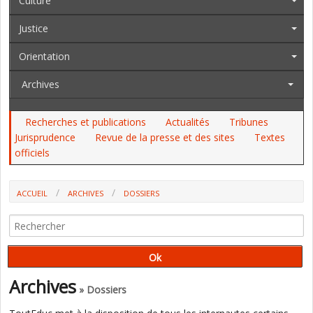
Culture
Justice
Orientation
Archives
Recherches et publications
Actualités
Tribunes
Jurisprudence
Revue de la presse et des sites
Textes
officiels
ACCUEIL
ARCHIVES
DOSSIERS
PÉCRESSE : DEUX MESURES-PHARES SUR L'ECOLE QUI DATENT (UNE
TRIBUNE DE CLAUDE LELIÈVRE)
Archives
» Dossiers