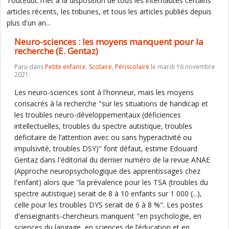
ToutEduc met à la disposition de tous les internautes certains
articles récents, les tribunes, et tous les articles publiés depuis
plus d'un an...
Neuro-sciences : les moyens manquent pour la
recherche (E. Gentaz)
Paru dans
Petite enfance
,
Scolaire
,
Périscolaire
le mardi 16 novembre
2021.
Les neuro-sciences sont à l'honneur, mais les moyens
consacrés à la recherche "sur les situations de handicap et
les troubles neuro-développementaux (déficiences
intellectuelles, troubles du spectre autistique, troubles
déficitaire de l’attention avec ou sans hyperactivité ou
impulsivité, troubles DSY)" font défaut, estime Edouard
Gentaz dans l'éditorial du dernier numéro de la revue ANAE
(Approche neuropsychologique des apprentissages chez
l'enfant) alors que "la prévalence pour les TSA (troubles du
spectre autistique) serait de 8 à 10 enfants sur 1 000 (...),
celle pour les troubles DYS serait de 6 à 8 %". Les postes
d'enseignants-chercheurs manquent "en psychologie, en
sciences du langage, en sciences de l’éducation et en