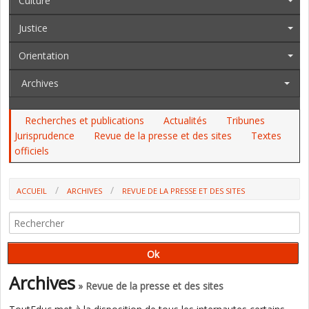
Culture
Justice
Orientation
Archives
Recherches et publications
Actualités
Tribunes
Jurisprudence
Revue de la presse et des sites
Textes
officiels
ACCUEIL
ARCHIVES
REVUE DE LA PRESSE ET DES SITES
NEURO-SCIENCES : LES MOYENS MANQUENT POUR LA RECHERCHE (E.
GENTAZ)
Archives
» Revue de la presse et des sites