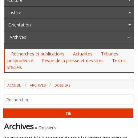
Culture
Justice
Orientation
Archives
Recherches et publications
Actualités
Tribunes
Jurisprudence
Revue de la presse et des sites
Textes
officiels
ACCUEIL
ARCHIVES
DOSSIERS
L’APPRENTISSAGE PERMET-IL VRAIMENT DE LUTTER CONTRE LE
CHÔMAGE DES JEUNES ? (TRIBUNE)
Archives
» Dossiers