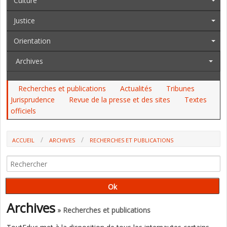
Culture
Justice
Orientation
Archives
Recherches et publications
Actualités
Tribunes
Jurisprudence
Revue de la presse et des sites
Textes
officiels
ACCUEIL
ARCHIVES
RECHERCHES ET PUBLICATIONS
APPRENTISSAGE DES MATHÉMATIQUES : LES ACTIVITÉS DU
QUOTIDIEN SEMBLENT AVOIR UN EFFET SUR LES PERFORMANCES DES
ÉLÈVES (CLÉA GIRARD, LYON 1)
Archives
» Recherches et publications