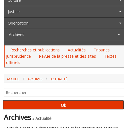
Culture
Justice
Orientation
Archives
Recherches et publications
Actualités
Tribunes
Jurisprudence
Revue de la presse et des sites
Textes
officiels
ACCUEIL
ARCHIVES
ACTUALITÉ
LE CONSEIL D'ETAT JUSTIFIE LES DIFFÉRENCES D'OBLIGATIONS DE
SERVICE DANS LES CFA, LES LYCÉES ET LES GRETA
Archives
» Actualité