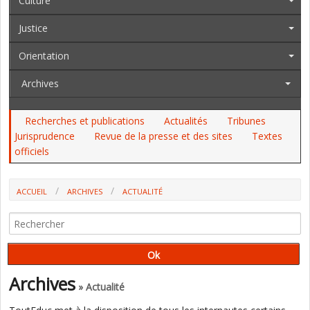
Culture
Justice
Orientation
Archives
Recherches et publications
Actualités
Tribunes
Jurisprudence
Revue de la presse et des sites
Textes
officiels
ACCUEIL
ARCHIVES
ACTUALITÉ
LES ADMISSIBILITÉS AU CRPE 2021 (CONCOURS EXTERNES PUBLICS).
DÉJÀ DES DÉFICITS, SURTOUT POUR LES CONCOURS SPÉCIAUX
Archives
» Actualité