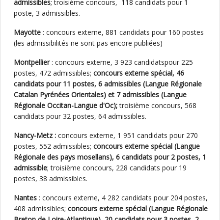
admissibles
; troisième concours, 118 candidats pour 1
poste, 3 admissibles.
Mayotte
: concours externe, 881 candidats pour 160 postes
(les admissibilités ne sont pas encore publiées)
Montpellier
: concours externe, 3 923 candidatspour 225
postes, 472 admissibles;
concours externe spécial, 46
candidats pour 11 postes, 6 admissibles (Langue Régionale
Catalan Pyrénées Orientales) et 7 admissibles (Langue
Régionale Occitan-Langue d'Oc);
troisième concours, 568
candidats pour 32 postes, 64 admissibles.
Nancy-Metz :
concours externe, 1 951 candidats pour 270
postes, 552 admissibles;
concours externe spécial (Langue
Régionale des pays mosellans), 6 candidats pour 2 postes, 1
admissible
; troisième concours, 228 candidats pour 19
postes, 38 admissibles.
Nantes
: concours externe, 4 282 candidats pour 204 postes,
408 admissibles;
concours externe spécial (Langue Régionale
Breton de Loire-Atlantique), 20 candidats pour 3 postes, 2